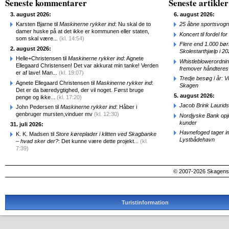
Seneste kommentarer
Seneste artikler
3. august 2026:
6. august 2026:
Karsten Bjarne til
Maskinerne rykker ind
: Nu skal de to
25 åbne sportsvogn
damer huske på at det ikke er kommunen eller staten,
Koncert til fordel f
som skal være...
(kl. 14:54)
Flere end 1.000 bø
2. august 2026:
Skolestarthjælp i 2
Helle+Christensen til
Maskinerne rykker ind
: Agnete
Whistleblowerordni
Ellegaard Christensen! Det var akkurat min tanke! Verden
fremover håndteres
er af lave! Man...
(kl. 19:07)
Tredje besøg i år: V
Agnete Ellegaard Christensen til
Maskinerne rykker ind
:
Skagen
Det er da bæredygtighed, der vil noget. Først bruge
5. august 2026:
penge og ikke...
(kl. 17:20)
Jacob Brink Laurids
John Pedersen til
Maskinerne rykker ind
: Håber i
genbruger mursten,vinduer mv
(kl. 12:30)
Nordjyske Bank opjus
kunder
31. juli 2026:
Havnefoged tager i
K. K. Madsen til
Store køreplader i klitten ved Skagbanke
Lystbådehavn
– hvad sker der?
: Det kunne være dette projekt...
(kl.
7:39)
© 2007-2026 SkagensA
Turistinformation