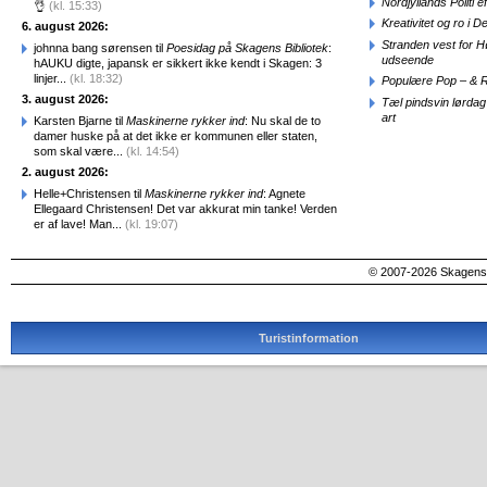
Nordjyllands Politi 
👌
(kl. 15:33)
Kreativitet og ro i
6. august 2026:
Stranden vest for Hø
johnna bang sørensen til
Poesidag på Skagens Bibliotek
:
udseende
hAUKU digte, japansk er sikkert ikke kendt i Skagen: 3
linjer...
(kl. 18:32)
Populære Pop – & 
3. august 2026:
Tæl pindsvin lørdag
art
Karsten Bjarne til
Maskinerne rykker ind
: Nu skal de to
damer huske på at det ikke er kommunen eller staten,
som skal være...
(kl. 14:54)
2. august 2026:
Helle+Christensen til
Maskinerne rykker ind
: Agnete
Ellegaard Christensen! Det var akkurat min tanke! Verden
er af lave! Man...
(kl. 19:07)
© 2007-2026 SkagensA
Turistinformation