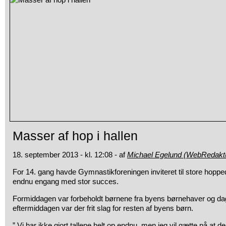
Masser af hop i hallen
18. september 2013 - kl. 12:08 - af
Michael Egelund (WebRedakt
For 14. gang havde Gymnastikforeningen inviteret til store hoppe
endnu engang med stor succes.
Formiddagen var forbeholdt børnene fra byens børnehaver og da
eftermiddagen var der frit slag for resten af byens børn.
” Vi har ikke gjort tallene helt op endnu, men jeg vil gætte på at 