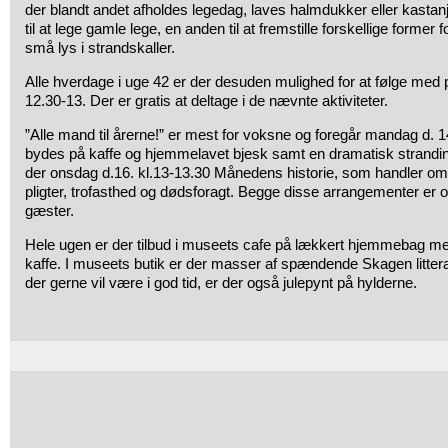
der blandt andet afholdes legedag, laves halmdukker eller kastanj
til at lege gamle lege, en anden til at fremstille forskellige former f
små lys i strandskaller.
Alle hverdage i uge 42 er der desuden mulighed for at følge med
12.30-13. Der er gratis at deltage i de nævnte aktiviteter.
”Alle mand til årerne!” er mest for voksne og foregår mandag d. 14
bydes på kaffe og hjemmelavet bjesk samt en dramatisk strandi
der onsdag d.16. kl.13-13.30 Månedens historie, som handler
pligter, trofasthed og dødsforagt. Begge disse arrangementer er 
gæster.
Hele ugen er der tilbud i museets cafe på lækkert hjemmebag me
kaffe. I museets butik er der masser af spændende Skagen littera
der gerne vil være i god tid, er der også julepynt på hylderne.