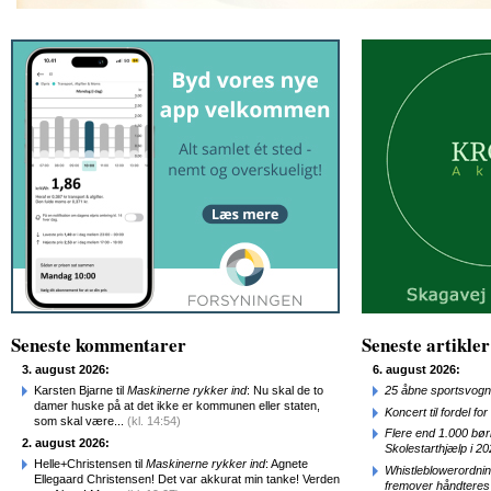
Seneste kommentarer
Seneste artikler
3. august 2026:
6. august 2026:
Karsten Bjarne til
Maskinerne rykker ind
: Nu skal de to
25 åbne sportsvogn
damer huske på at det ikke er kommunen eller staten,
Koncert til fordel f
som skal være...
(kl. 14:54)
Flere end 1.000 bø
2. august 2026:
Skolestarthjælp i 2
Helle+Christensen til
Maskinerne rykker ind
: Agnete
Whistleblowerordni
Ellegaard Christensen! Det var akkurat min tanke! Verden
fremover håndteres