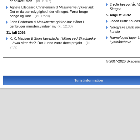
er af lave! Man...
(kl. 19:07)
Tredje besøg i år: V
Agnete Ellegaard Christensen til
Maskinerne rykker ind
:
Skagen
Det er da bæredygtighed, der vil noget. Først bruge
5. august 2026:
penge og ikke...
(kl. 17:20)
Jacob Brink Laurids
John Pedersen til
Maskinerne rykker ind
: Håber i
genbruger mursten,vinduer mv
(kl. 12:30)
Nordjyske Bank opjus
kunder
31. juli 2026:
Havnefoged tager i
K. K. Madsen til
Store køreplader i klitten ved Skagbanke
Lystbådehavn
– hvad sker der?
: Det kunne være dette projekt...
(kl.
7:39)
© 2007-2026 SkagensA
Turistinformation