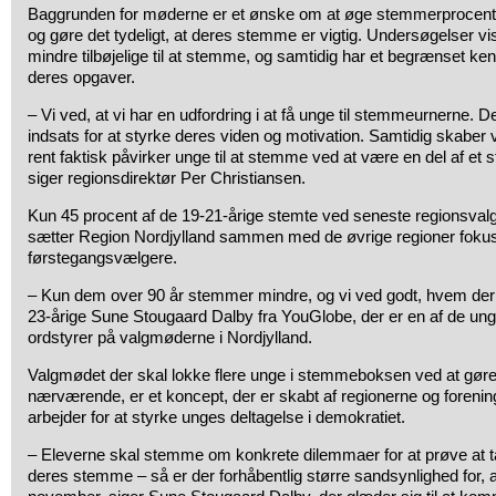
Baggrunden for møderne er et ønske om at øge stemmerprocent
og gøre det tydeligt, at deres stemme er vigtig. Undersøgelser vi
mindre tilbøjelige til at stemme, og samtidig har et begrænset ken
deres opgaver.
– Vi ved, at vi har en udfordring i at få unge til stemmeurnerne. De
indsats for at styrke deres viden og motivation. Samtidig skaber 
rent faktisk påvirker unge til at stemme ved at være en del af et s
siger regionsdirektør Per Christiansen.
Kun 45 procent af de 19-21-årige stemte ved seneste regionsval
sætter Region Nordjylland sammen med de øvrige regioner fokus
førstegangsvælgere.
– Kun dem over 90 år stemmer mindre, og vi ved godt, hvem der 
23-årige Sune Stougaard Dalby fra YouGlobe, der er en af de ung
ordstyrer på valgmøderne i Nordjylland.
Valgmødet der skal lokke flere unge i stemmeboksen ved at gøre 
nærværende, er et koncept, der er skabt af regionerne og foreni
arbejder for at styrke unges deltagelse i demokratiet.
– Eleverne skal stemme om konkrete dilemmaer for at prøve at tag
deres stemme – så er der forhåbentlig større sandsynlighed for, 