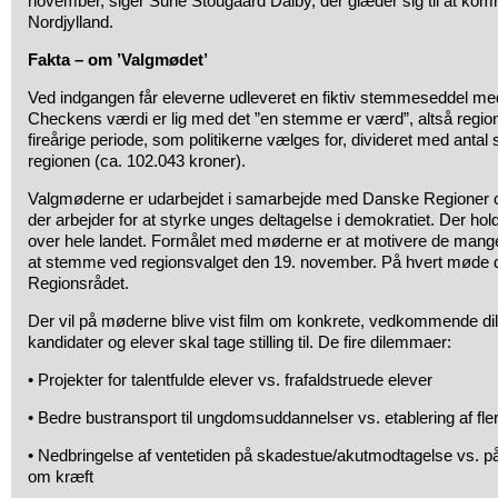
november, siger Sune Stougaard Dalby, der glæder sig til at ko
Nordjylland.
Fakta – om ’Valgmødet’
Ved indgangen får eleverne udleveret en fiktiv stemmeseddel m
Checkens værdi er lig med det ”en stemme er værd”, altså regio
fireårige periode, som politikerne vælges for, divideret med antal
regionen (ca. 102.043 kroner).
Valgmøderne er udarbejdet i samarbejde med Danske Regioner 
der arbejder for at styrke unges deltagelse i demokratiet. Der hol
over hele landet. Formålet med møderne er at motivere de mange
at stemme ved regionsvalget den 19. november. På hvert møde del
Regionsrådet.
Der vil på møderne blive vist film om konkrete, vedkommende 
kandidater og elever skal tage stilling til. De fire dilemmaer:
• Projekter for talentfulde elever vs. frafaldstruede elever
• Bedre bustransport til ungdomsuddannelser vs. etablering af fle
• Nedbringelse af ventetiden på skadestue/akutmodtagelse vs. 
om kræft