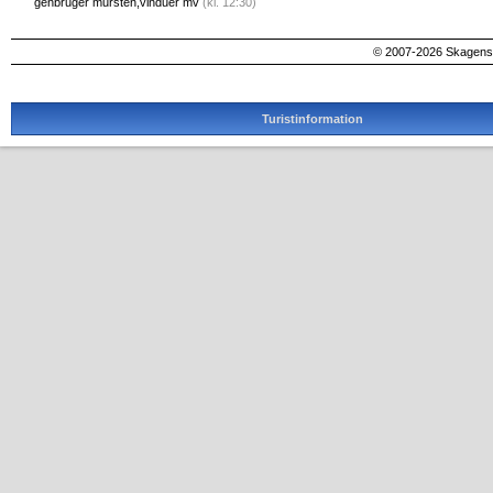
genbruger mursten,vinduer mv
(kl. 12:30)
© 2007-2026 SkagensA
Turistinformation