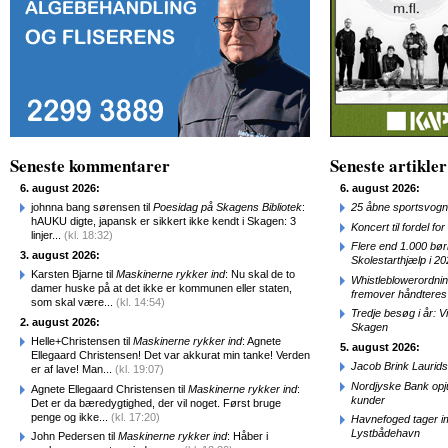
Seneste kommentarer
Seneste artikler
6. august 2026:
6. august 2026:
johnna bang sørensen til
Poesidag på Skagens Bibliotek
:
25 åbne sportsvogn
hAUKU digte, japansk er sikkert ikke kendt i Skagen: 3
Koncert til fordel f
linjer...
(kl. 18:32)
Flere end 1.000 bø
3. august 2026:
Skolestarthjælp i 2
Karsten Bjarne til
Maskinerne rykker ind
: Nu skal de to
Whistleblowerordni
damer huske på at det ikke er kommunen eller staten,
fremover håndteres
som skal være...
(kl. 14:54)
Tredje besøg i år: V
2. august 2026:
Skagen
Helle+Christensen til
Maskinerne rykker ind
: Agnete
5. august 2026:
Ellegaard Christensen! Det var akkurat min tanke! Verden
Jacob Brink Laurids
er af lave! Man...
(kl. 19:07)
Nordjyske Bank opjus
Agnete Ellegaard Christensen til
Maskinerne rykker ind
:
kunder
Det er da bæredygtighed, der vil noget. Først bruge
penge og ikke...
(kl. 17:20)
Havnefoged tager i
Lystbådehavn
John Pedersen til
Maskinerne rykker ind
: Håber i