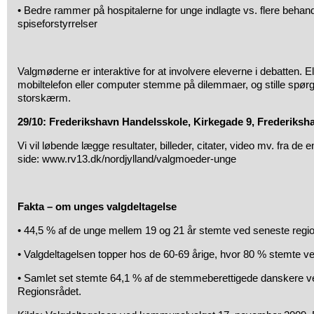
• Bedre rammer på hospitalerne for unge indlagte vs. flere behan
spiseforstyrrelser
Valgmøderne er interaktive for at involvere eleverne i debatten. 
mobiltelefon eller computer stemme på dilemmaer, og stille spørg
storskærm.
29/10: Frederikshavn Handelsskole, Kirkegade 9, Frederikshav
Vi vil løbende lægge resultater, billeder, citater, video mv. fra d
side: www.rv13.dk/nordjylland/valgmoeder-unge
Fakta – om unges valgdeltagelse
• 44,5 % af de unge mellem 19 og 21 år stemte ved seneste regi
• Valgdeltagelsen topper hos de 60-69 årige, hvor 80 % stemte v
• Samlet set stemte 64,1 % af de stemmeberettigede danskere ved
Regionsrådet.