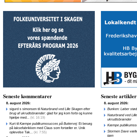
Seneste kommentarer
Seneste artikler
8. august 2026:
8. august 2026:
sigurd s simonsen til
Naturbrand ved Lille Skagen efter
Bunken: Løber stød
brug af ukrudtsbrænder
: glad for jeg kom forbi og kunne
Naturbrand ved Lill
hjælpe med...
(kl. 16:19)
ukrudtsbrænder
Kurt til
Kæmpe publikumssucces på Buttervej
: Et besøg
Kæmpe publikumssu
på laksefabrikken med Claus som fortæller er. Unik
Stormen Dave vælte
oplevelse Tak...
(kl. 7:55)
igen