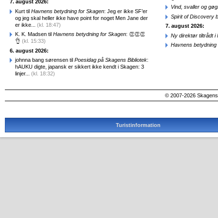
7. august 2026:
Vind, svaller og gø
Kurt til
Havnens betydning for Skagen
: Jeg er ikke SF’er
Spirit of Discovery
og jeg skal heller ikke have point for noget Men Jane der
er ikke...
(kl. 18:47)
7. august 2026:
K. K. Madsen til
Havnens betydning for Skagen
: 👏👏👏
Ny direktør tiltråd
👌
(kl. 15:33)
Havnens betydning 
6. august 2026:
johnna bang sørensen til
Poesidag på Skagens Bibliotek
:
hAUKU digte, japansk er sikkert ikke kendt i Skagen: 3
linjer...
(kl. 18:32)
© 2007-2026 SkagensA
Turistinformation