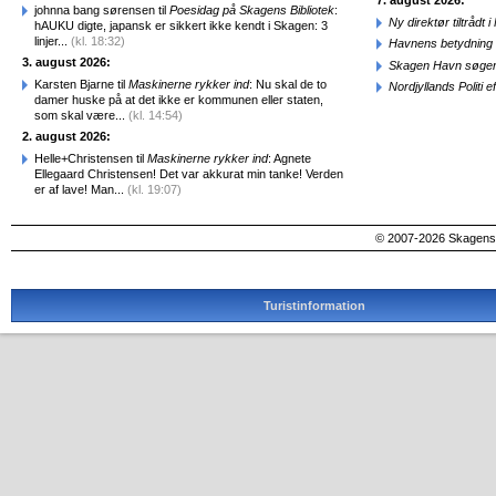
7. august 2026:
johnna bang sørensen til
Poesidag på Skagens Bibliotek
:
Ny direktør tiltråd
hAUKU digte, japansk er sikkert ikke kendt i Skagen: 3
linjer...
(kl. 18:32)
Havnens betydning 
3. august 2026:
Skagen Havn søger
Karsten Bjarne til
Maskinerne rykker ind
: Nu skal de to
Nordjyllands Politi 
damer huske på at det ikke er kommunen eller staten,
som skal være...
(kl. 14:54)
2. august 2026:
Helle+Christensen til
Maskinerne rykker ind
: Agnete
Ellegaard Christensen! Det var akkurat min tanke! Verden
er af lave! Man...
(kl. 19:07)
© 2007-2026 SkagensA
Turistinformation