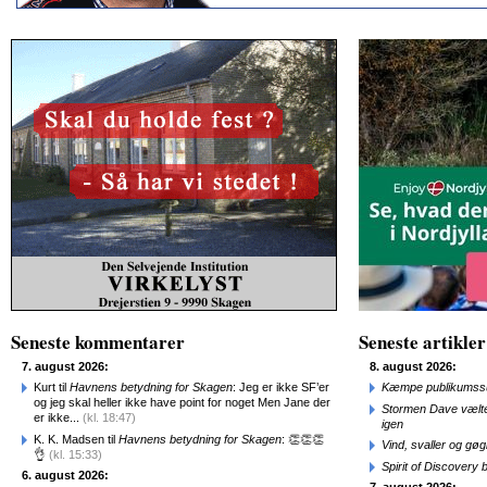
Seneste kommentarer
Seneste artikler
7. august 2026:
8. august 2026:
Kurt til
Havnens betydning for Skagen
: Jeg er ikke SF’er
Kæmpe publikumssu
og jeg skal heller ikke have point for noget Men Jane der
Stormen Dave vælte
er ikke...
(kl. 18:47)
igen
K. K. Madsen til
Havnens betydning for Skagen
: 👏👏👏
Vind, svaller og gø
👌
(kl. 15:33)
Spirit of Discovery
6. august 2026: