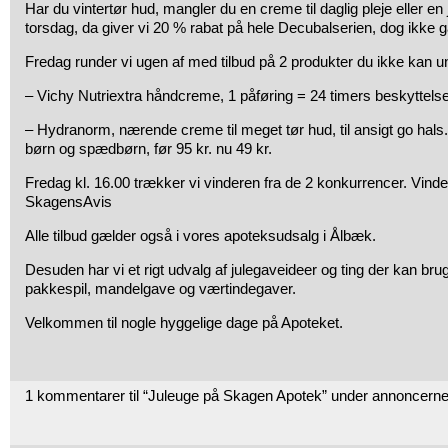
Har du vintertør hud, mangler du en creme til daglig pleje eller en
torsdag, da giver vi 20 % rabat på hele Decubalserien, dog ikke
Fredag runder vi ugen af med tilbud på 2 produkter du ikke kan un
– Vichy Nutriextra håndcreme, 1 påføring = 24 timers beskyttelse, 
– Hydranorm, nærende creme til meget tør hud, til ansigt go hals
børn og spædbørn, før 95 kr. nu 49 kr.
Fredag kl. 16.00 trækker vi vinderen fra de 2 konkurrencer. Vinde
SkagensAvis
Alle tilbud gælder også i vores apoteksudsalg i Ålbæk.
Desuden har vi et rigt udvalg af julegaveideer og ting der kan bru
pakkespil, mandelgave og værtindegaver.
Velkommen til nogle hyggelige dage på Apoteket.
1 kommentarer til “Juleuge på Skagen Apotek” under annoncerne