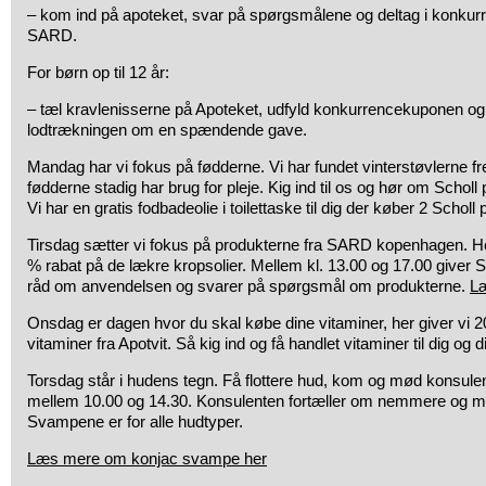
– kom ind på apoteket, svar på spørgsmålene og deltag i konkur
SARD.
For børn op til 12 år:
– tæl kravlenisserne på Apoteket, udfyld konkurrencekuponen og
lodtrækningen om en spændende gave.
Mandag har vi fokus på fødderne. Vi har fundet vinterstøvlerne 
fødderne stadig har brug for pleje. Kig ind til os og hør om Scholl 
Vi har en gratis fodbadeolie i toilettaske til dig der køber 2 Scholl 
Tirsdag sætter vi fokus på produkterne fra SARD kopenhagen. He
% rabat på de lækre kropsolier. Mellem kl. 13.00 og 17.00 give
råd om anvendelsen og svarer på spørgsmål om produkterne.
L
Onsdag er dagen hvor du skal købe dine vitaminer, her giver vi 2
vitaminer fra Apotvit. Så kig ind og få handlet vitaminer til dig og di
Torsdag står i hudens tegn. Få flottere hud, kom og mød konsule
mellem 10.00 og 14.30. Konsulenten fortæller om nemmere og mer
Svampene er for alle hudtyper.
Læs mere om konjac svampe her