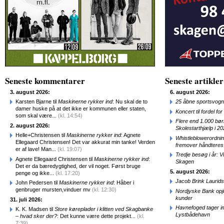
Seneste kommentarer
Seneste artikler
3. august 2026:
6. august 2026:
Karsten Bjarne til
Maskinerne rykker ind
: Nu skal de to
25 åbne sportsvogn
damer huske på at det ikke er kommunen eller staten,
Koncert til fordel f
som skal være...
(kl. 14:54)
Flere end 1.000 bø
2. august 2026:
Skolestarthjælp i 2
Helle+Christensen til
Maskinerne rykker ind
: Agnete
Whistleblowerordni
Ellegaard Christensen! Det var akkurat min tanke! Verden
fremover håndteres
er af lave! Man...
(kl. 19:07)
Tredje besøg i år: V
Agnete Ellegaard Christensen til
Maskinerne rykker ind
:
Skagen
Det er da bæredygtighed, der vil noget. Først bruge
5. august 2026:
penge og ikke...
(kl. 17:20)
Jacob Brink Laurids
John Pedersen til
Maskinerne rykker ind
: Håber i
genbruger mursten,vinduer mv
(kl. 12:30)
Nordjyske Bank opjus
kunder
31. juli 2026:
Havnefoged tager i
K. K. Madsen til
Store køreplader i klitten ved Skagbanke
Lystbådehavn
– hvad sker der?
: Det kunne være dette projekt...
(kl.
7:39)