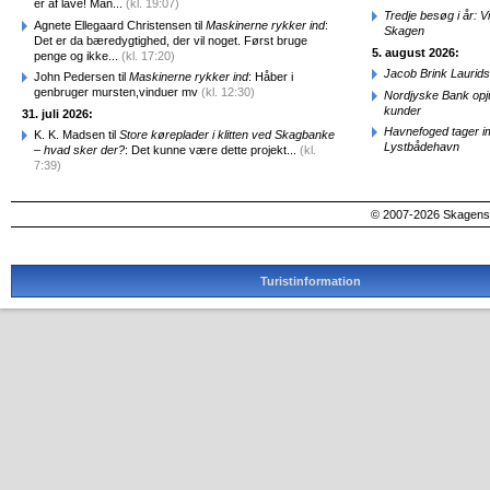
er af lave! Man...
(kl. 19:07)
Tredje besøg i år: V
Agnete Ellegaard Christensen til
Maskinerne rykker ind
:
Skagen
Det er da bæredygtighed, der vil noget. Først bruge
5. august 2026:
penge og ikke...
(kl. 17:20)
Jacob Brink Laurids
John Pedersen til
Maskinerne rykker ind
: Håber i
genbruger mursten,vinduer mv
(kl. 12:30)
Nordjyske Bank opjus
kunder
31. juli 2026:
Havnefoged tager i
K. K. Madsen til
Store køreplader i klitten ved Skagbanke
Lystbådehavn
– hvad sker der?
: Det kunne være dette projekt...
(kl.
7:39)
© 2007-2026 SkagensA
Turistinformation