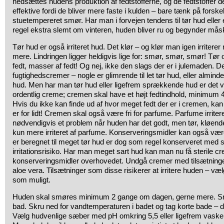
nedsættes hudens produktion af fedtstofferne, og de fedtstoffer de
effektive fordi de bliver mere faste i kulden – bare tænk på forsk
stuetempereret smør. Har man i forvejen tendens til tør hud elle
regel ekstra slemt om vinteren, huden bliver ru og begynder må
Tør hud er også irriteret hud. Det klør – og klør man igen irriter
mere. Lindringen ligger heldigvis lige for: smør, smør, smør! Tør og
fedt, masser af fedt! Og nej, ikke den slags der er i julemaden. Der
fugtighedscremer – nogle er glimrende til let tør hud, eller alminde
hud. Men har man tør hud eller ligefrem sprækkende hud er det vi
ordentlig creme; cremen skal have et højt fedtindhold, minimum 4
Hvis du ikke kan finde ud af hvor meget fedt der er i cremen, kan
er for lidt! Cremen skal også være fri for parfume. Parfume irriter
nødvendigvis et problem når huden har det godt, men tør, kløende o
kun mere irriteret af parfume. Konserveringsmidler kan også vær
er beregnet til meget tør hud er dog som regel konserveret med s
irritationsrisiko. Har man meget sart hud kan man nu få sterile c
konserveringsmidler overhovedet. Undgå cremer med tilsætninger 
aloe vera. Tilsætninger som disse risikerer at irritere huden – væ
som muligt.
Huden skal smøres minimum 2 gange om dagen, gerne mere. Smø
bad. Skru ned for vandtemperaturen i badet og tag korte bade – 
Vælg hudvenlige sæber med pH omkring 5,5 eller ligefrem vask