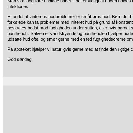
Man skal dog ikke undlade badet – det er vigtigt at huden holdes 
infektioner.
Et andet af vinterens hudproblemer er småbørns hud. Børn der bru
forkølede kan få problemer med irriteret hud på grund af konsta
beskyttes bedst mod fugtigheden under sutten, eller hvis barnet
panthenol i. Salven er vandskyende og panthenolen hjælper huden
udsatte hud ofte, og smør gerne med en fed fugtighedscreme om
På apoteket hjælper vi naturligvis gerne med at finde den rigtige c
God søndag.