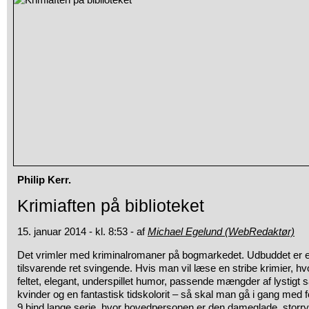
Philip Kerr.
Krimiaften på biblioteket
15. januar 2014 - kl. 8:53 - af
Michael Egelund (WebRedaktør)
Det vrimler med kriminalromaner på bogmarkedet. Udbuddet er e
tilsvarende ret svingende. Hvis man vil læse en stribe krimier, hv
feltet, elegant, underspillet humor, passende mængder af lysti
kvinder og en fantastisk tidskolorit – så skal man gå i gang med f
9 bind lange serie, hvor hovedpersonen er den dameglade, storry