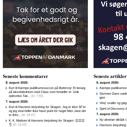
Seneste kommentarer
Seneste artikler
8. august 2026:
8. august 2026:
Kurt til
Kæmpe publikumssucces på Buttervej
: Et besøg
Kæmpe publikumssu
på laksefabrikken med Claus som fortæller er. Unik
Stormen Dave vælte
oplevelse Tak...
(kl. 7:55)
igen
7. august 2026:
Vind, svaller og gø
Kurt til
Havnens betydning for Skagen
: Jeg er ikke SF’er
Spirit of Discovery
og jeg skal heller ikke have point for noget Men Jane der
7. august 2026:
er ikke...
(kl. 18:47)
Ny direktør tiltråd
K. K. Madsen til
Havnens betydning for Skagen
: 👏👏👏
👌
(kl. 15:33)
Havnens betydning 