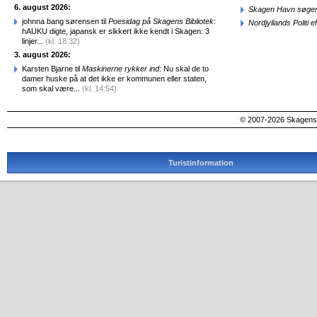
6. august 2026:
Skagen Havn søger
johnna bang sørensen til
Poesidag på Skagens Bibliotek
:
Nordjyllands Politi 
hAUKU digte, japansk er sikkert ikke kendt i Skagen: 3
linjer...
(kl. 18:32)
3. august 2026:
Karsten Bjarne til
Maskinerne rykker ind
: Nu skal de to
damer huske på at det ikke er kommunen eller staten,
som skal være...
(kl. 14:54)
© 2007-2026 SkagensA
Turistinformation