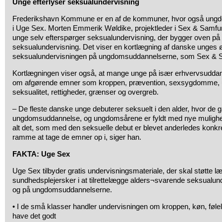
Unge efterlyser seksualundervisning
Frederikshavn Kommune er en af de kommuner, hvor også ungd
i Uge Sex. Morten Emmerik Wøldike, projektleder i Sex & Samfu
unge selv efterspørger seksualundervisning, der bygger oven på
seksualundervisning. Det viser en kortlægning af danske unges ø
seksualundervisningen på ungdomsuddannelserne, som Sex & S
Kortlægningen viser også, at mange unge på især erhvervsudda
om afgørende emner som kroppen, prævention, sexsygdomme, uøn
seksualitet, rettigheder, grænser og overgreb.
– De fleste danske unge debuterer seksuelt i den alder, hvor de g
ungdomsuddannelse, og ungdomsårene er fyldt med nye mulighed
alt det, som med den seksuelle debut er blevet anderledes konkr
ramme at tage de emner op i, siger han.
FAKTA: Uge Sex
Uge Sex tilbyder gratis undervisningsmateriale, der skal støtte l
sundhedsplejersker i at tilrettelægge alders¬svarende seksualund
og på ungdomsuddannelserne.
• I de små klasser handler undervisningen om kroppen, køn, følels
have det godt