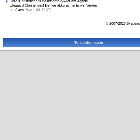
Helle+Christensen til
Maskinerne rykker ind
: Agnete
Ellegaard Christensen! Det var akkurat min tanke! Verden
er af lave! Man...
(kl. 19:07)
© 2007-2026 SkagensA
Turistinformation