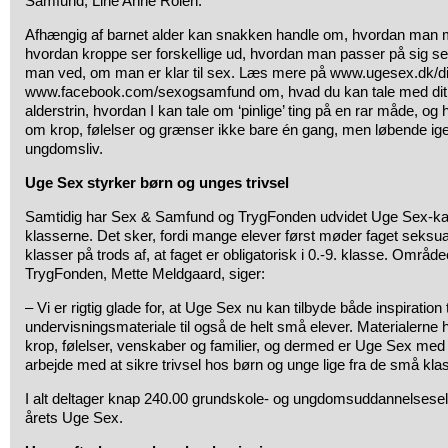
Samfund, Line Anne Roien.
Afhængig af barnet alder kan snakken handle om, hvordan man m
hvordan kroppe ser forskellige ud, hvordan man passer på sig sel
man ved, om man er klar til sex. Læs mere på www.ugesex.dk/di
www.facebook.com/sexogsamfund om, hvad du kan tale med dit b
alderstrin, hvordan I kan tale om ‘pinlige’ ting på en rar måde, og hv
om krop, følelser og grænser ikke bare én gang, men løbende 
ungdomsliv.
Uge Sex styrker børn og unges trivsel
Samtidig har Sex & Samfund og TrygFonden udvidet Uge Sex-kam
klasserne. Det sker, fordi mange elever først møder faget seksua
klasser på trods af, at faget er obligatorisk i 0.-9. klasse. Områd
TrygFonden, Mette Meldgaard, siger:
– Vi er rigtig glade for, at Uge Sex nu kan tilbyde både inspiration 
undervisningsmateriale til også de helt små elever. Materialern
krop, følelser, venskaber og familier, og dermed er Uge Sex med t
arbejde med at sikre trivsel hos børn og unge lige fra de små kla
I alt deltager knap 240.00 grundskole- og ungdomsuddannelsesele
årets Uge Sex.