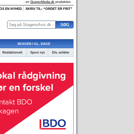
- en
SkagenMedia.dk
produktion
 OS EN NYHED
SKRIV TIL: “ORDET ER FRIT”
SKAGEN I GL. DAGE
Redaktionelt
Sport nyt
Div. artikler