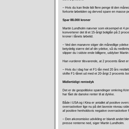
– Hvis du kan finde lidt flere penge til den måne
forkorte løbetiden og derved spare en masse pe
Spar 88.000 kroner
Martin Lundholm nævner som eksempel et 4 proce
konverterer det til et 15-årigt boliglån på 2 pr
kroner i lånets løbetid.
– Ved den manøvre stiger din månedlige ydelse 
betydelig større del af din ydelse, så du nedb
slipper du i sidste ende billigere, uddyber Marti
Han vurderer tilsvarende, at 2 procents lånet er
– Hvis du i dag har et F1-lån med 20 års restløb
skifte F1-lånet ud med et 20-årigt 2 procents bol
Midlertidigt rentedyk
Det er de geopolitiske spændinger omkring Kr
har fået de danske renter til at dykke.
Både i USA og i Kina er antallet af positive overr
overraskelser lige nu på det laveste niveau side
af positive henholdsvis negative overraskelser
– Den økonomiske udvikling er blandt andet blevet
presse renterne ned, siger Martin Lundholm.