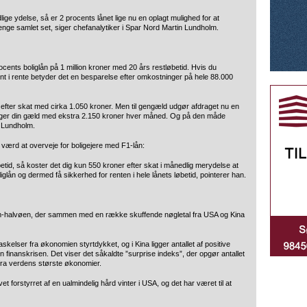
dlige ydelse, så er 2 procents lånet lige nu en oplagt mulighed for at
nge samlet set, siger chefanalytiker i Spar Nord Martin Lundholm.
nts boliglån på 1 million kroner med 20 års restløbetid. Hvis du
ocent i rente betyder det en besparelse efter omkostninger på hele 88.000
efter skat med cirka 1.050 kroner. Men til gengæld udgør afdraget nu en
ringer din gæld med ekstra 2.150 kroner hver måned. Og på den måde
n Lundholm.
 værd at overveje for boligejere med F1-lån:
etid, så koster det dig kun 550 kroner efter skat i månedlig merydelse at
iglån og dermed få sikkerhed for renten i hele lånets løbetid, pointerer han.
im-halvøen, der sammen med en række skuffende nøgletal fra USA og Kina
askelser fra økonomien styrtdykket, og i Kina ligger antallet af positive
n finanskrisen. Det viser det såkaldte ”surprise indeks”, der opgør antallet
 fra verdens største økonomier.
 forstyrret af en ualmindelig hård vinter i USA, og det har været til at