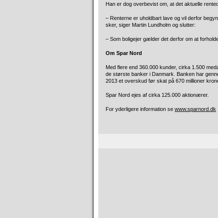
Han er dog overbevist om, at det aktuelle rented
– Renterne er uholdbart lave og vil derfor begyn
sker, siger Martin Lundholm og slutter:
– Som boligejer gælder det derfor om at forholde 
Om Spar Nord
Med flere end 360.000 kunder, cirka 1.500 medar
de største banker i Danmark. Banken har gennem
2013 et overskud før skat på 670 millioner kron
Spar Nord ejes af cirka 125.000 aktionærer.
For yderligere information se
www.sparnord.dk