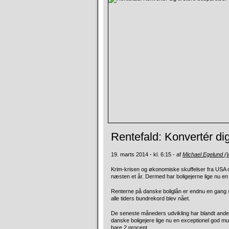
Rentefald: Konvertér dig
19. marts 2014 - kl. 6:15 - af
Michael Egelund 
Krim-krisen og økonomiske skuffelser fra USA og
næsten et år. Dermed har boligejerne lige nu e
Renterne på danske boliglån er endnu en gang se
alle tiders bundrekord blev nået.
De seneste måneders udvikling har blandt andet
danske boligejere lige nu en exceptionel god mul
bare 2 procent.