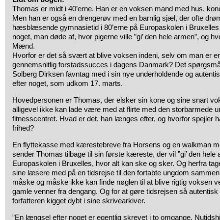
Thomas er midt i 40’erne. Han er en voksen mand med hus, kone,
Men han er også en drengerøv med en barnlig sjæl, der ofte drømm
hæsblæsende gymnasietid i 80’erne på Europaskolen i Bruxelles 
noget, man døde af, hvor pigerne ville ”gi’ den hele armen”, og h
Mænd.
Hvorfor er det så svært at blive voksen indeni, selv om man er
gennemsnitlig forstadssucces i dagens Danmark? Det spørgsmål t
Solberg Dirksen favntag med i sin nye underholdende og autenti
efter noget, som udkom 17. marts.
Hovedpersonen er Thomas, der elsker sin kone og sine snart v
alligevel ikke kan lade være med at flirte med den storbarmede un
fitnesscentret. Hvad er det, han længes efter, og hvorfor spejler h
frihed?
En flyttekasse med kærestebreve fra Horsens og en walkman m
sender Thomas tilbage til sin første kæreste, der vil ”gi’ den hele a
Europaskolen i Bruxelles, hvor alt kan ske og sker. Og herfra ta
sine læsere med på en tidsrejse til den fortabte ungdom samm
måske og måske ikke kan finde nøglen til at blive rigtig voksen
gamle venner fra dengang. Og for at gøre tidsrejsen så autentisk
forfatteren kigget dybt i sine skrivearkiver.
”En længsel efter noget er egentlig skrevet i to omgange. Nutidsh