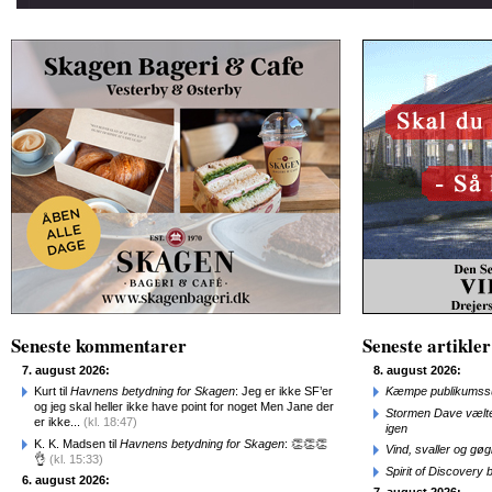
Seneste kommentarer
Seneste artikler
7. august 2026:
8. august 2026:
Kurt til
Havnens betydning for Skagen
: Jeg er ikke SF’er
Kæmpe publikumssu
og jeg skal heller ikke have point for noget Men Jane der
Stormen Dave vælte
er ikke...
(kl. 18:47)
igen
K. K. Madsen til
Havnens betydning for Skagen
: 👏👏👏
Vind, svaller og gø
👌
(kl. 15:33)
Spirit of Discovery
6. august 2026: