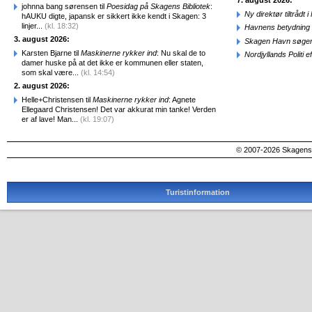
7. august 2026:
johnna bang sørensen til
Poesidag på Skagens Bibliotek
:
Ny direktør tiltråd
hAUKU digte, japansk er sikkert ikke kendt i Skagen: 3
linjer...
(kl. 18:32)
Havnens betydning 
3. august 2026:
Skagen Havn søger
Karsten Bjarne til
Maskinerne rykker ind
: Nu skal de to
Nordjyllands Politi 
damer huske på at det ikke er kommunen eller staten,
som skal være...
(kl. 14:54)
2. august 2026:
Helle+Christensen til
Maskinerne rykker ind
: Agnete
Ellegaard Christensen! Det var akkurat min tanke! Verden
er af lave! Man...
(kl. 19:07)
© 2007-2026 SkagensA
Turistinformation