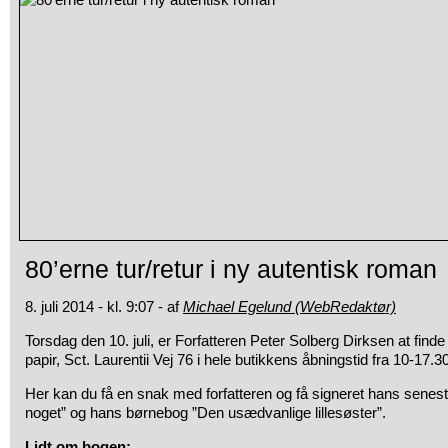
80’erne tur/retur i ny autentisk roman
8. juli 2014 - kl. 9:07 - af
Michael Egelund (WebRedaktør)
Torsdag den 10. juli, er Forfatteren Peter Solberg Dirksen at fi
papir, Sct. Laurentii Vej 76 i hele butikkens åbningstid fra 10-17.30
Her kan du få en snak med forfatteren og få signeret hans senest
noget” og hans børnebog ”Den usædvanlige lillesøster”.
Lidt om bogen: