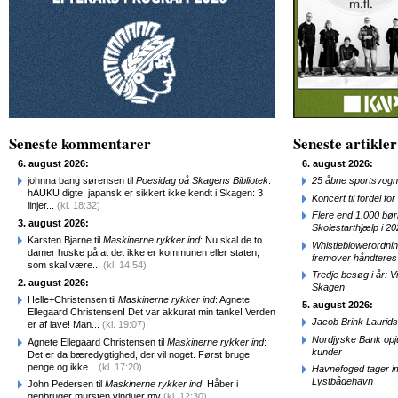
Seneste kommentarer
Seneste artikler
6. august 2026:
6. august 2026:
johnna bang sørensen til
Poesidag på Skagens Bibliotek
:
25 åbne sportsvogn
hAUKU digte, japansk er sikkert ikke kendt i Skagen: 3
Koncert til fordel f
linjer...
(kl. 18:32)
Flere end 1.000 bø
3. august 2026:
Skolestarthjælp i 2
Karsten Bjarne til
Maskinerne rykker ind
: Nu skal de to
Whistleblowerordni
damer huske på at det ikke er kommunen eller staten,
fremover håndteres
som skal være...
(kl. 14:54)
Tredje besøg i år: V
2. august 2026:
Skagen
Helle+Christensen til
Maskinerne rykker ind
: Agnete
5. august 2026:
Ellegaard Christensen! Det var akkurat min tanke! Verden
Jacob Brink Laurids
er af lave! Man...
(kl. 19:07)
Nordjyske Bank opjus
Agnete Ellegaard Christensen til
Maskinerne rykker ind
:
kunder
Det er da bæredygtighed, der vil noget. Først bruge
penge og ikke...
(kl. 17:20)
Havnefoged tager i
Lystbådehavn
John Pedersen til
Maskinerne rykker ind
: Håber i
genbruger mursten,vinduer mv
(kl. 12:30)