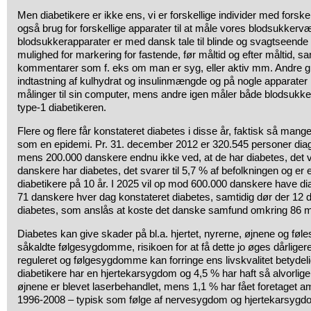
Men diabetikere er ikke ens, vi er forskellige individer med forskel
også brug for forskellige apparater til at måle vores blodsukkerv
blodsukkerapparater er med dansk tale til blinde og svagtseende 
mulighed for markering for fastende, før måltid og efter måltid, sam
kommentarer som f. eks om man er syg, eller aktiv mm. Andre gi
indtastning af kulhydrat og insulinmængde og på nogle apparater
målinger til sin computer, mens andre igen måler både blodsukker 
type-1 diabetikeren.
Flere og flere får konstateret diabetes i disse år, faktisk så man
som en epidemi. Pr. 31. december 2012 er 320.545 personer diag
mens 200.000 danskere endnu ikke ved, at de har diabetes, det vil
danskere har diabetes, det svarer til 5,7 % af befolkningen og er en
diabetikere på 10 år. I 2025 vil op mod 600.000 danskere have di
71 danskere hver dag konstateret diabetes, samtidig dør der 12 
diabetes, som anslås at koste det danske samfund omkring 86 m
Diabetes kan give skader på bl.a. hjertet, nyrerne, øjnene og føl
såkaldte følgesygdomme, risikoen for at få dette jo øges dårliger
reguleret og følgesygdomme kan forringe ens livskvalitet betydeligt
diabetikere har en hjertekarsygdom og 4,5 % har haft så alvorlige
øjnene er blevet laserbehandlet, mens 1,1 % har fået foretaget am
1996-2008 – typisk som følge af nervesygdom og hjertekarsygd