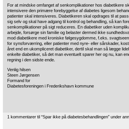
For at mindske omfanget af senkomplikationer hos diabetikere ska
intensivere den primære forebyggelse af diabetes ligesom behand
patienter skal intensiveres. Diabetikeren skal opdrages til at pass
sig selv og skal have adgang til kontrol og behandling, så kan fo
senkomplikationer på sigt reduceres. En diabetiker uden komplika
arbejde, forsørge sin familie og belaster dermed ikke sundhedsvæ
mod diabetikere med kroniske følgesygdomme, f.eks. svagtseende
for synsforværring, eller patienter med nyre- eller sårskader, k
året end en ukompliceret diabetiker, dertil skal man så lægge lide
enkelte diabetiker, så det man eventuelt sparer her og nu, kan en
regning i den sidste ende.
Venlig hilsen
Steen Jørgensen
Formand for
Diabetesforeningen i Frederikshavn kommune
1 kommentarer til “Spar ikke på diabetesbehandlingen” under an