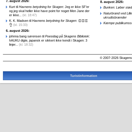
7. august 2026:
8. august 2026:
Kurt til
Havnens betydning for Skagen
: Jeg er ikke SF’er
Bunken: Løber stød
og jeg skal heller ikke have point for noget Men Jane der
Naturbrand ved Lill
er ikke...
(kl. 18:47)
ukrudtsbrænder
K. K. Madsen til
Havnens betydning for Skagen
: 👏👏👏
Kæmpe publikumssu
👌
(kl. 15:33)
6. august 2026:
johnna bang sørensen til
Poesidag på Skagens Bibliotek
:
hAUKU digte, japansk er sikkert ikke kendt i Skagen: 3
linjer...
(kl. 18:32)
© 2007-2026 SkagensA
Turistinformation