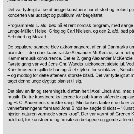
Det var tydeligt at se at begge kunstnere har et stort og trofast p
koncerten var udsolgt og publikum var begejstret.
Programmets 1. afd. bød på et rent nordisk program, med sange 
Lange-Müller, Heise, Grieg og Carl Nielsen, og den 2. afd. bød p
Schubert og Mozart.
De populære sangere blev akkompagneret af en af Danmarks u
pianister – den dansk/australske Alexander McKenzie, som neto
Kammermusikkonkurrence. Det er 2. gang Alexander McKenzie 
Første gang var ved Jens-Chr. Wandts julekoncert sidste jul. Ve
Kunstmuseum spillede han også et stykke for soloklaver, Schube
– og modtog for dette aftenens største bifald. Det var tydeligt a
taget denne unge dygtige pianist til sig.
Det blev en fin og stemningsfuld aften helt i Axel Linds ånd, med 
musik. De tre kunstnere kvitterede for publikums stående appla
og H. C. Andersens smukke sang ”Min tankes tanke ene du er v
venneforeningens formand Johs Bindslev sagde til sidst – ”Kun
hjerter, naturen varmede vores krop”. Der var varmt på Grene
holdt ud, for kunstnerne og musikken betagede og gjorde aftnen t