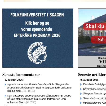
Seneste kommentarer
Seneste artikler
8. august 2026:
9. august 2026:
sigurd s simonsen til
Naturbrand ved Lille Skagen efter
Eksklusiv ferielejl
brug af ukrudtsbrænder
: glad for jeg kom forbi og kunne
Ulvekoppel lukker B
hjælpe med...
(kl. 16:19)
Skagens historie o
Kurt til
Kæmpe publikumssucces på Buttervej
: Et besøg
Skolestart – husk uly
på laksefabrikken med Claus som fortæller er. Unik
oplevelse Tak...
(kl. 7:55)
Musikskolen og Fil