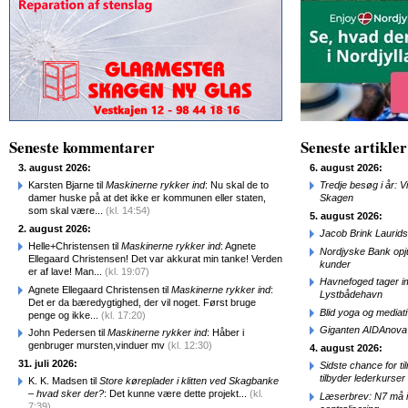
Seneste kommentarer
Seneste artikler
3. august 2026:
6. august 2026:
Karsten Bjarne til
Maskinerne rykker ind
: Nu skal de to
Tredje besøg i år: V
damer huske på at det ikke er kommunen eller staten,
Skagen
som skal være...
(kl. 14:54)
5. august 2026:
2. august 2026:
Jacob Brink Laurids
Helle+Christensen til
Maskinerne rykker ind
: Agnete
Nordjyske Bank opjus
Ellegaard Christensen! Det var akkurat min tanke! Verden
kunder
er af lave! Man...
(kl. 19:07)
Havnefoged tager i
Agnete Ellegaard Christensen til
Maskinerne rykker ind
:
Lystbådehavn
Det er da bæredygtighed, der vil noget. Først bruge
Blid yoga og mediat
penge og ikke...
(kl. 17:20)
Giganten AIDAnova e
John Pedersen til
Maskinerne rykker ind
: Håber i
genbruger mursten,vinduer mv
(kl. 12:30)
4. august 2026:
31. juli 2026:
Sidste chance for t
tilbyder lederkurse
K. K. Madsen til
Store køreplader i klitten ved Skagbanke
– hvad sker der?
: Det kunne være dette projekt...
(kl.
Læserbrev: N7 må ik
7:39)