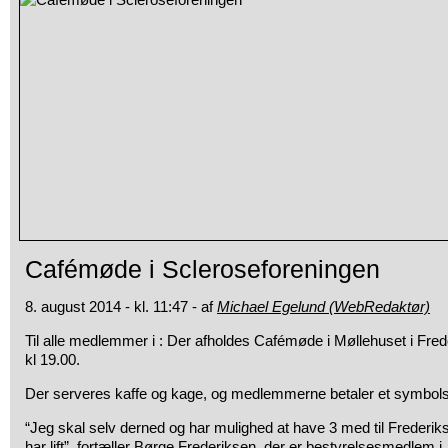
Cafémøde i Scleroseforeningen
8. august 2014 - kl. 11:47 - af
Michael Egelund (WebRedaktør)
Til alle medlemmer i : Der afholdes Cafémøde i Møllehuset i Fre
kl 19.00.
Der serveres kaffe og kage, og medlemmerne betaler et symbols
“Jeg skal selv derned og har mulighed at have 3 med til Frederiksh
har lift”, fortæller Børge Frederiksen, der er bestyrelsesmedlem i