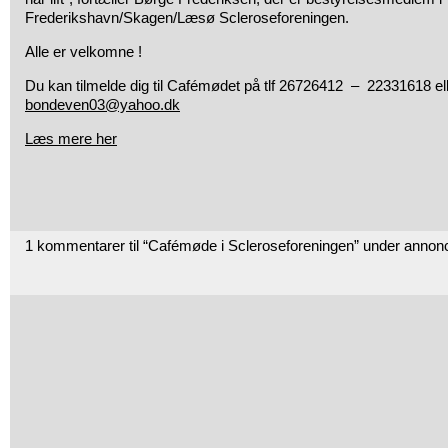
Frederikshavn/Skagen/Læsø Scleroseforeningen.
Alle er velkomne !
Du kan tilmelde dig til Cafémødet på tlf 26726412 – 22331618 ell
bondeven03@yahoo.dk
Læs mere her
1 kommentarer til “Cafémøde i Scleroseforeningen” under annon