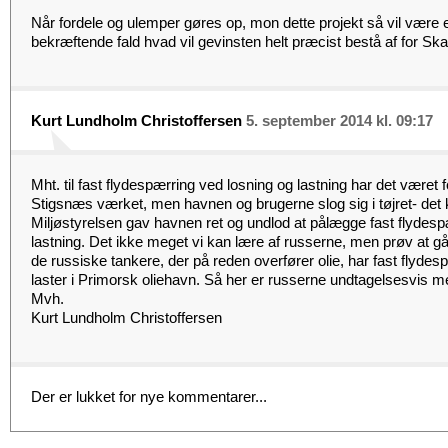
Når fordele og ulemper gøres op, mon dette projekt så vil være e
bekræftende fald hvad vil gevinsten helt præcist bestå af for S
Kurt Lundholm Christoffersen
5. september 2014 kl. 09:17
Mht. til fast flydespærring ved losning og lastning har det været 
Stigsnæs værket, men havnen og brugerne slog sig i tøjret- det 
Miljøstyrelsen gav havnen ret og undlod at pålægge fast flydesp
lastning. Det ikke meget vi kan lære af russerne, men prøv at gå p
de russiske tankere, der på reden overfører olie, har fast flydes
laster i Primorsk oliehavn. Så her er russerne undtagelsesvis m
Mvh.
Kurt Lundholm Christoffersen
Der er lukket for nye kommentarer...