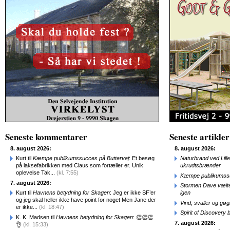
Seneste kommentarer
Seneste artikler
8. august 2026:
8. august 2026:
Kurt til
Kæmpe publikumssucces på Buttervej
: Et besøg
Naturbrand ved Lill
på laksefabrikken med Claus som fortæller er. Unik
ukrudtsbrænder
oplevelse Tak...
(kl. 7:55)
Kæmpe publikumssu
7. august 2026:
Stormen Dave vælte
Kurt til
Havnens betydning for Skagen
: Jeg er ikke SF’er
igen
og jeg skal heller ikke have point for noget Men Jane der
Vind, svaller og gø
er ikke...
(kl. 18:47)
Spirit of Discovery
K. K. Madsen til
Havnens betydning for Skagen
: 👏👏👏
7. august 2026:
👌
(kl. 15:33)