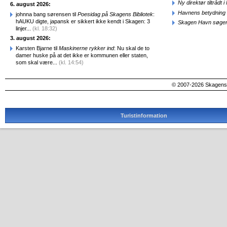
Ny direktør tiltråd
6. august 2026:
Havnens betydning 
johnna bang sørensen til
Poesidag på Skagens Bibliotek
:
hAUKU digte, japansk er sikkert ikke kendt i Skagen: 3
Skagen Havn søger
linjer...
(kl. 18:32)
3. august 2026:
Karsten Bjarne til
Maskinerne rykker ind
: Nu skal de to
damer huske på at det ikke er kommunen eller staten,
som skal være...
(kl. 14:54)
© 2007-2026 SkagensA
Turistinformation