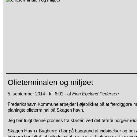
Olieterminalen og miljøet
5. september 2014 - kl. 6:01 - af
Finn Egelund Pedersen
Frederikshavn Kommune arbejder i øjeblikket på at færdiggøre milj
planlagte olieterminal på Skagen havn.
Jeg har fulgt denne process fra starten ved det første borgermød
Skagen Havn ( Bygherre ) har på baggrund af indsigelser og bek
borgere besluttet, at udledning af gasser fra tankene skal igennem 