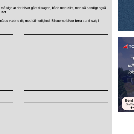
n må sige at der bliver gået til sagen, både med øllet, men så sandligt også
uset.
, må du væbne dig med tålmodighed: Billetterne bliver først sat til salg i