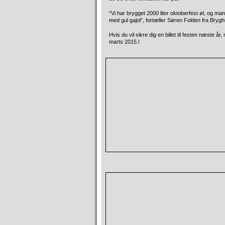
“Vi har brygget 2000 liter oktoberfest øl, og ma
med gul gajol”, fortæller Søren Folden fra Brygh
Hvis du vil sikre dig en billet til festen næste år
marts 2015.!