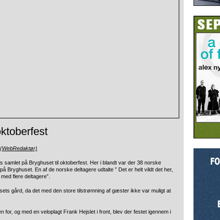
ktoberfest
 (WebRedaktør)
s samlet på Bryghuset til oktoberfest. Her i blandt var der 38 norske
t på Bryghuset. En af de norske deltagere udtalte ” Det er helt vildt det her,
 med flere deltagere”.
ghusets gård, da det med den store tilstrømning af gæster ikke var muligt at
for, og med en veloplagt Frank Hejslet i front, blev der festet igennem i