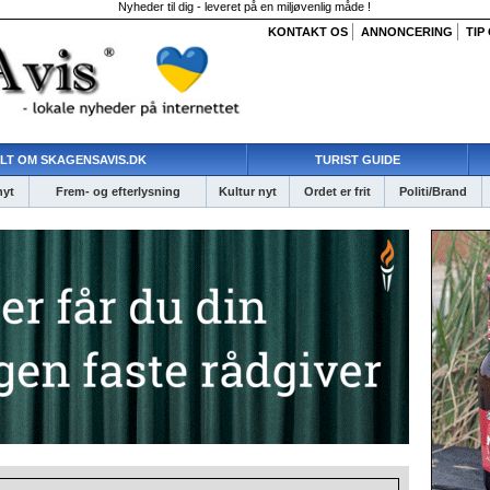
Nyheder til dig - leveret på en miljøvenlig måde !
KONTAKT OS
ANNONCERING
TIP
LT OM SKAGENSAVIS.DK
TURIST GUIDE
nyt
Frem- og efterlysning
Kultur nyt
Ordet er frit
Politi/Brand