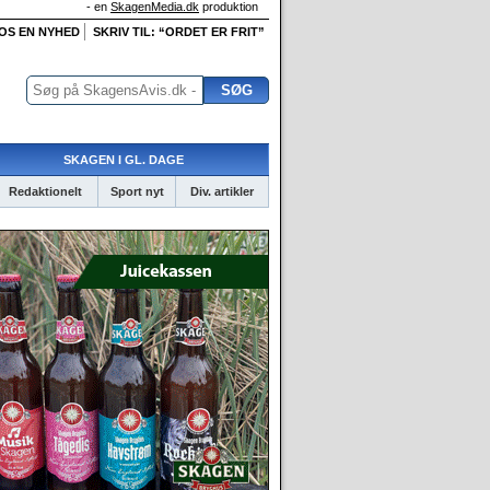
- en
SkagenMedia.dk
produktion
 OS EN NYHED
SKRIV TIL: “ORDET ER FRIT”
SKAGEN I GL. DAGE
Redaktionelt
Sport nyt
Div. artikler