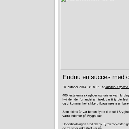
Endnu en succes med o
20. oktober 2014 - kl. 8:52 - af
Michael Egelund
400 feststemte skagboer og turister var i lørdag
kvinder, der for andet år i træk var til tyrolerfes
og vi kommer helt sikkert tilbage næste år, bare
Som sidste år var festen flyttet til et telt i Bry
være indenfor på Bryghuset.
Underholdningen stod Sæby Tyrolerorkester igen 
de tre timer orkestret var på.