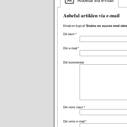
Anbefal via e-mail
Anbefal artiklen via e-mail
Email en kopi af
'Endnu en succes med okto
Dit navn
*
Din e-mail
*
Din kommentar
Din vens navn
*
Din vens e-mail
*