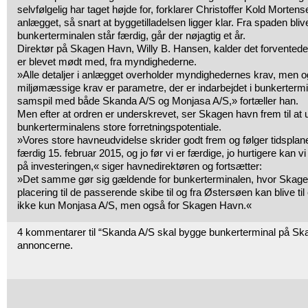
selvfølgelig har taget højde for, forklarer Christoffer Kold Mortensen
anlægget, så snart at byggetilladelsen ligger klar. Fra spaden bliver
bunkerterminalen står færdig, går der nøjagtig et år.
Direktør på Skagen Havn, Willy B. Hansen, kalder det forvente
er blevet mødt med, fra myndighederne.
»Alle detaljer i anlægget overholder myndighedernes krav, men o
miljømæssige krav er parametre, der er indarbejdet i bunkertermin
samspil med både Skanda A/S og Monjasa A/S,» fortæller han.
Men efter at ordren er underskrevet, ser Skagen havn frem til at 
bunkerterminalens store forretningspotentiale.
»Vores store havneudvidelse skrider godt frem og følger tidsplan
færdig 15. februar 2015, og jo før vi er færdige, jo hurtigere kan v
på investeringen,« siger havnedirektøren og fortsætter:
»Det samme gør sig gældende for bunkerterminalen, hvor Skag
placering til de passerende skibe til og fra Østersøen kan blive til e
ikke kun Monjasa A/S, men også for Skagen Havn.«
4 kommentarer til “Skanda A/S skal bygge bunkerterminal på S
annoncerne.