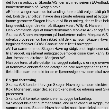
det lige nøjagtigt var Skanda A/S, der løb med sejren i EU-udbu
bunkerterminalen på Skagen havn.
»Efter et længerevarende forhandlingsforløb faldt valget faldt på
det, fordi de var billigst, havde den største erfaring med at bygge
kunne garantere Skagen Havn, at vi får et anlæg, der er fleksibelt
lang levetid, siger direktør på Skagen Havn, Willy B. Hansen.
Den kommende lejer af bunkerterminalen Monjasa A/S er også til
Skanda A/S som entreprenør på bunkerterminalen. Monjasa A/S er 
udvalgsprocessen og har nikket ja til de krav, som Skagen Hav
bygningsrådgiver COWI Consult har stillet til anlægget.
»Vi har sammen med Skagen Havn og rådgivende ingienører udar
til anlægget, og såfremt anlægget overholder disse krav, kan vi ku
Jan Jacobsen, direktør i Monjasa A/S.
Han pointerer, at alle detaljer i anlægget naturligvis er nøje overv
at fremhæve enkeltstående detaljer, da hele anlægget er et samspil
fleksibilitet samt respekt for de miljømæssige krav, som skal ove
En god forretning
Skanda A/S kender i forvejen Skagen Havn og har, som direktør i
Kold Mortensen, siger det, et stort kendskab og erfaring med Sk
processen.
Skanda A/S kernekompetence er at bygge tankanlæg.
»Anlægget bliver et nummer større, end vi er vant til at bygge, me
samme proces. Skagen Havn har stillet nogle kompleksiteter og k