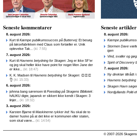
Seneste kommentarer
Seneste artikler
8. august 2026:
8. august 2026:
Kurt til
Kæmpe publikumssucces på Buttervej
: Et besøg
Kæmpe publikumssu
på laksefabrikken med Claus som fortæller er. Unik
Stormen Dave vælte
oplevelse Tak...
(kl. 7:55)
igen
7. august 2026:
Vind, svaller og gø
Kurt til
Havnens betydning for Skagen
: Jeg er ikke SF’er
Spirit of Discovery
og jeg skal heller ikke have point for noget Men Jane der
7. august 2026:
er ikke...
(kl. 18:47)
Ny direktør tiltråd
K. K. Madsen til
Havnens betydning for Skagen
: 👏👏👏
👌
(kl. 15:33)
Havnens betydning 
6. august 2026:
Skagen Havn søger
johnna bang sørensen til
Poesidag på Skagens Bibliotek
:
Nordjyllands Politi 
hAUKU digte, japansk er sikkert ikke kendt i Skagen: 3
linjer...
(kl. 18:32)
3. august 2026:
Karsten Bjarne til
Maskinerne rykker ind
: Nu skal de to
damer huske på at det ikke er kommunen eller staten,
som skal være...
(kl. 14:54)
© 2007-2026 SkagensA