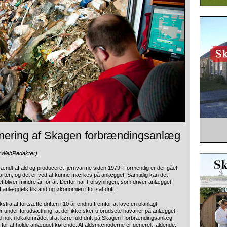
nering af Skagen forbrændingsanlæg
 (WebRedaktør)
ndt affald og produceret fjernvarme siden 1979. Formentlig er der gået
starten, og det er ved at kunne mærkes på anlægget. Samtidig kan det
 bliver mindre år for år. Derfor har Forsyningen, som driver anlægget,
 anlæggets tilstand og økonomien i fortsat drift.
kstra at fortsætte driften i 10 år endnu fremfor at lave en planlagt
 under forudsætning, at der ikke sker uforudsete havarier på anlægget.
nok i lokalområdet til at køre fuld drift på Skagen Forbrændingsanlæg.
fra for at holde anlægget kørende. Affaldsmængderne er generelt faldende.