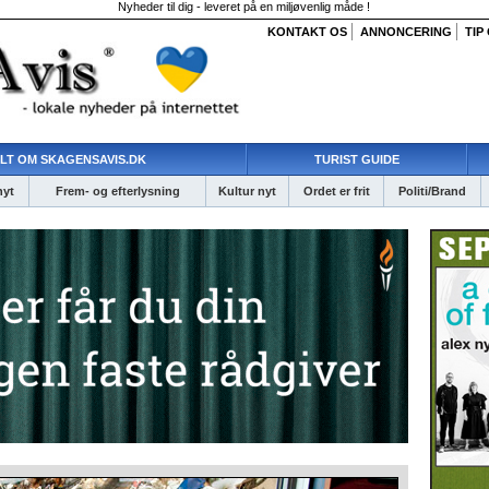
Nyheder til dig - leveret på en miljøvenlig måde !
KONTAKT OS
ANNONCERING
TIP
LT OM SKAGENSAVIS.DK
TURIST GUIDE
nyt
Frem- og efterlysning
Kultur nyt
Ordet er frit
Politi/Brand