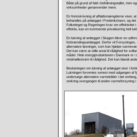
Både på grund af fald i befolkningstallet, men og
virksomheder genanvender mere.
En fremskrivning af affaldsmængderne viser, 
behandles på anlægget i Frederikshavn, og det vil
Folketinget og Regeringen krav om effektivitet i
effektiv, kan en kommende privatisering helt l
En lukning af anlægget i Skagen bliver en udfo
forbrændingsanlægget. Derfor vil Forsyningen
alternative løsninger, som kan hjælpe varmevær
Det kan være at stille areal til rådighed for so
måder. Hele energiproduktionen i Danmark er i stæ
vindmøllestrøm til rådighed. Det kan blandt a
Beslutningen om lukning af anlægget sker i fo
Lukningen forventes senest med udgangen af fyr
undersøge alternative varmekilder i det omfang
omkring overgangen til anden varmeforsyning i