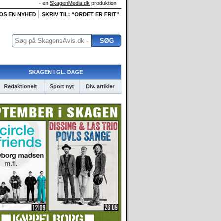
- en
SkagenMedia.dk
produktion
 OS EN NYHED
SKRIV TIL: “ORDET ER FRIT”
SKAGEN I GL. DAGE
Redaktionelt
Sport nyt
Div. artikler