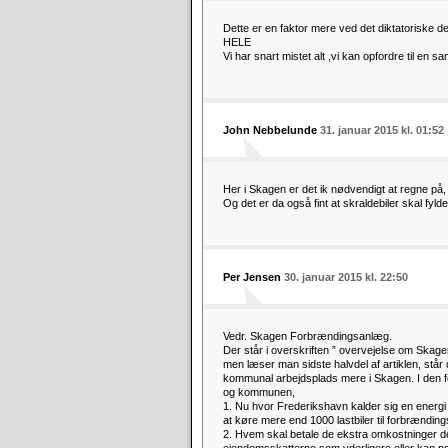
Dette er en faktor mere ved det diktatoris
HELE
Vi har snart mistet alt ,vi kan opfordre til e
John Nebbelunde
31. januar 2015 kl. 01:52
Her i Skagen er det ik nødvendigt at regne på, at 
Og det er da også fint at skraldebiler skal fyl
Per Jensen
30. januar 2015 kl. 22:50
Vedr. Skagen Forbrændingsanlæg.
Der står i overskriften ” overvejelse om Ska
men læser man sidste halvdel af artiklen, står 
kommunal arbejdsplads mere i Skagen. I den f
og kommunen,
1. Nu hvor Frederikshavn kalder sig en energ
at køre mere end 1000 lastbiler til forbrændin
2. Hvem skal betale de ekstra omkostninger der