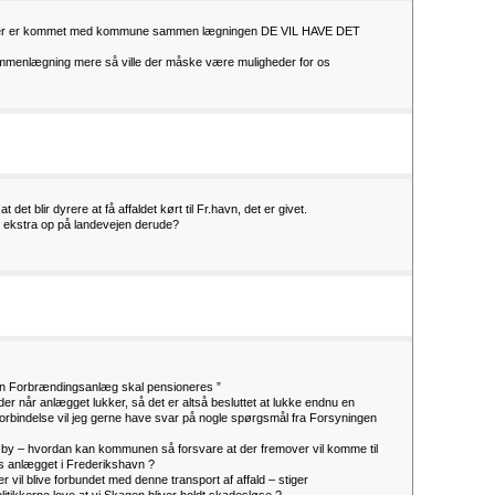
ke der er kommet med kommune sammen lægningen DE VIL HAVE DET
n sammenlægning mere så ville der måske være muligheder for os
det blir dyrere at få affaldet kørt til Fr.havn, det er givet.
de ekstra op på landevejen derude?
gen Forbrændingsanlæg skal pensioneres ”
der når anlægget lukker, så det er altså besluttet at lukke endnu en
orbindelse vil jeg gerne have svar på nogle spørgsmål fra Forsyningen
i by – hvordan kan kommunen så forsvare at der fremover vil komme til
gs anlægget i Frederikshavn ?
 vil blive forbundet med denne transport af affald – stiger