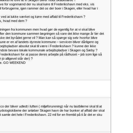
itikkerne love at vi Skagen bliver holdt skadesløse ?
ive for vognmænd der nu skal køre til Frederikshavn med eks. vis
 forbrugerne, igen rammer det os der boer i Skagen, eller hvad har i
 ved at lukke værket og køre med affald til Frederikshavn ?
es, hvad med dem ?
tningen fra kommunen men hvad gør de egentlig for at vi skal blive
ter den kommune sammen lægningen så vare det ikke mange år før det
åske det byrådet gerne vil ? Man kan så spørge sig selv hvorfor blive
e er en af landets dyreste kommune – servicen bliver dårligere og
rbejdspladser absolut skal til være i Frederikshavn ? kunne der ikke
et mindste bevare lokale kommunale arbejdspladser i Skagen og Sæby ?
rederikshavn for at passe deres arbejde på rådhuset – job som lige så
o alligevel står der) ?
erne. GO WEEKEND
o der bliver udledt i luften ( miljøforurening) når nu lastbilerne skal til at
ydstogtskibene der anløber Skagen havn de har bunker af affald der skal
amle det hele i Frederikshavn. 22 mil for en fremtid på ti år det er sku