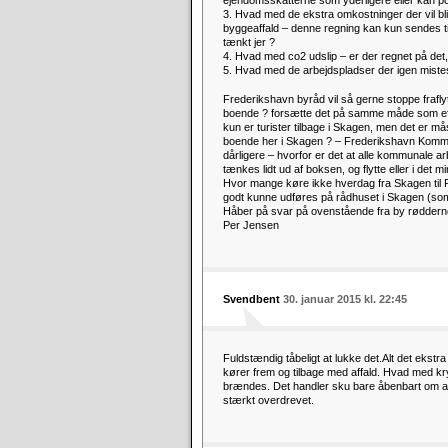
ejendomsskatterne som yderligere eller kan pol
3. Hvad med de ekstra omkostninger der vil bl
byggeaffald – denne regning kan kun sendes til
tænkt jer ?
4. Hvad med co2 udslip – er der regnet på det,
5. Hvad med de arbejdspladser der igen mist
Frederikshavn byråd vil så gerne stoppe frafly
boende ? forsætte det på samme måde som ef
kun er turister tilbage i Skagen, men det er m
boende her i Skagen ? – Frederikshavn Kommun
dårligere – hvorfor er det at alle kommunale a
tænkes lidt ud af boksen, og flytte eller i d
Hvor mange køre ikke hverdag fra Skagen til F
godt kunne udføres på rådhuset i Skagen (som j
Håber på svar på ovenstående fra by rødd
Per Jensen
Svendbent
30. januar 2015 kl. 22:45
Fuldstændig tåbeligt at lukke det.Alt det ekstra c
kører frem og tilbage med affald. Hvad med kr
brændes. Det handler sku bare åbenbart om at s
stærkt overdrevet.