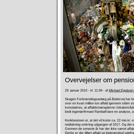
Overvejelser om pensio
29. januar 2015 - kl. 11:06 - af
Michael Egelund
Skagen Forbrændingsanlæg på Buttervej har bræ
over en kvart million ton affald igennem siden 
konstateres, at affaldsmængderne i lokalområdet
bedt ingeniørfirmaet Rambøll lave en analyse, af
Konklusionen er, at det vil koste ca. 22 mio.kr. e
nedlukning omkring udgangen af 2017. Og det er
Gennem de seneste år har der ikke været affald 
Derfor er der tilført affald og biobrændsel ude