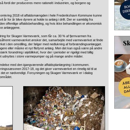
så fordi der produceres mere rationelt i industrien, og borgere og
at omkring 2018 vil affaldsmængden i hele Frederikshavn Kommune kunne
 år for år blive dyrere at holde to anlæg i drift. Der er samtidig fra
 den offentlige affaldsbehandling, og hvis ikke behandlingen er økonomisk
ukke anlæggene.
rdring for Skagen Varmeværk, som får ca. 30 % af fjernvarmen fra
, såfremt varmeværket ønsker det, samarbejde med varmeværket at finde
ket i den omstilling, der følger med nedlukning af forbrændingsanlægget.
lfangere eller måske et nyt flisfyret anlæg. Men det kan også være på andre
rk forandring i øjeblikket, hvor der i perioder er rigeligt med billig
ndet udnyttes i store varmepumper og på mange andre måder.
rbindelse med den igangværende affaldsplanlægning i kommunen.
ingssæsonen 2017-18, og det giver varmeværket en rimelig tid til at
, det er nødvendigt. Forsyningen og Skagen Varmeværk er i dialog
 området.