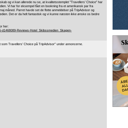
lskab og vi kan allerede nu se, at kvalitetsstemplet ”Travellers’ Choice” har
ien. Vi har for eksempel fået en bookning fra et amerikansk par fra
 maj måned. Parret havde set de flotte anmeldelser på TripAdvisor og
dien. Det er da helt fantastisk og vi kunne næsten ikke ønske os bedre
r her:
705-d1468089-Reviews-Hotel_Skibssmedien_Skagen-
 som Travellers’ Choice på TripAdvisor” under annoncerne.