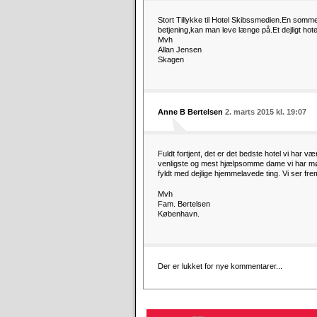
Stort Tillykke til Hotel Skibssmedien.En somm
betjening,kan man leve længe på.Et dejligt h
Mvh
Allan Jensen
Skagen
Anne B Bertelsen
2. marts 2015 kl. 19:07
Fuldt fortjent, det er det bedste hotel vi har
venligste og mest hjælpsomme dame vi har mø
fyldt med dejlige hjemmelavede ting. Vi ser fre
Mvh
Fam. Bertelsen
København.
Der er lukket for nye kommentarer...