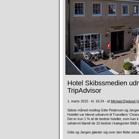
Hotel Skibssmedien udn
TripAdvisor
1. marts 2015 - kl. 16:24 - af
Michael Egelund 
Sidste måned modtog Gitte Pedersen og Jørgen 
Hotellet var blevet udnævnt til Travellers’ Choi
Det er kun 1 % af de bedste hoteller, som kan kå
udnævnt blandt de 10 bedste i kategorien B&B 
Gitte og Jørgen glæder sig over den flotte udn