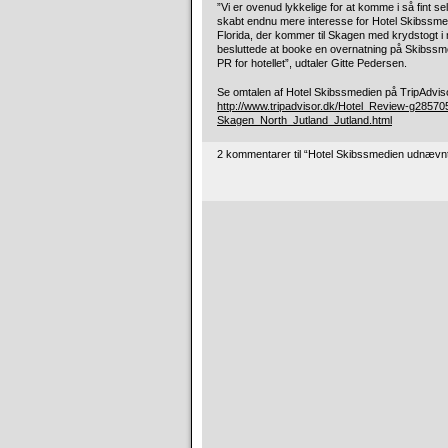
”Vi er ovenud lykkelige for at komme i så fint se
skabt endnu mere interesse for Hotel Skibssmed
Florida, der kommer til Skagen med krydstogt i
besluttede at booke en overnatning på Skibssme
PR for hotellet”, udtaler Gitte Pedersen.
Se omtalen af Hotel Skibssmedien på TripAdviso
http://www.tripadvisor.dk/Hotel_Review-g285
Skagen_North_Jutland_Jutland.html
2 kommentarer til “Hotel Skibssmedien udnævnt