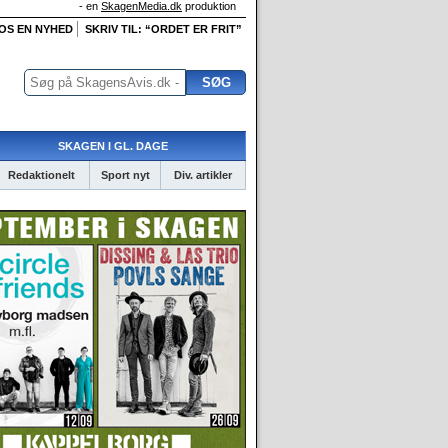
- en
SkagenMedia.dk
produktion
 OS EN NYHED
SKRIV TIL: “ORDET ER FRIT”
SKAGEN I GL. DAGE
Redaktionelt
Sport nyt
Div. artikler