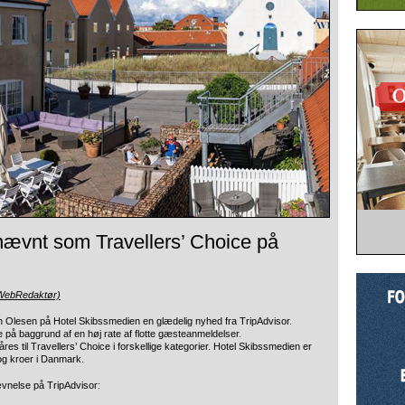
ævnt som Travellers’ Choice på
(WebRedaktør)
Olesen på Hotel Skibssmedien en glædelig nyhed fra TripAdvisor.
ce på baggrund af en høj rate af flotte gæsteanmeldelser.
res til Travellers’ Choice i forskellige kategorier. Hotel Skibssmedien er
og kroer i Danmark.
ævnelse på TripAdvisor: