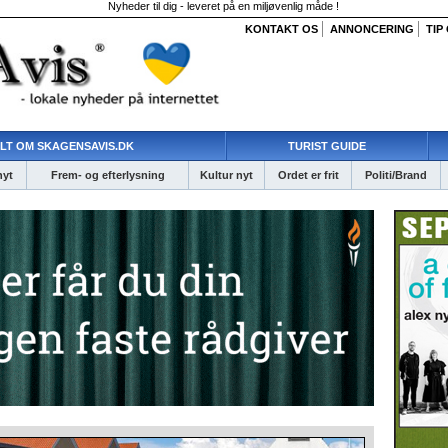
Nyheder til dig - leveret på en miljøvenlig måde !
KONTAKT OS
ANNONCERING
TIP
LT OM SKAGENSAVIS.DK
TURIST GUIDE
nyt
Frem- og efterlysning
Kultur nyt
Ordet er frit
Politi/Brand