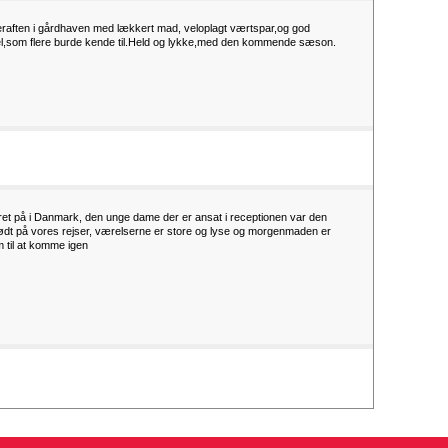
eraften i gårdhaven med lækkert mad, veloplagt værtspar,og god
otel,som flere burde kende til.Held og lykke,med den kommende sæson.
 været på i Danmark, den unge dame der er ansat i receptionen var den
dt på vores rejser, værelserne er store og lyse og morgenmaden er
m til at komme igen