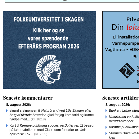
Seneste kommentarer
Seneste artikler
8. august 2026:
8. august 2026:
sigurd s simonsen til
Naturbrand ved Lille Skagen efter
Bunken: Løber stød
brug af ukrudtsbrænder
: glad for jeg kom forbi og kunne
Naturbrand ved Lill
hjælpe med...
(kl. 16:19)
ukrudtsbrænder
Kurt til
Kæmpe publikumssucces på Buttervej
: Et besøg
Kæmpe publikumssu
på laksefabrikken med Claus som fortæller er. Unik
Stormen Dave vælte
oplevelse Tak...
(kl. 7:55)
igen