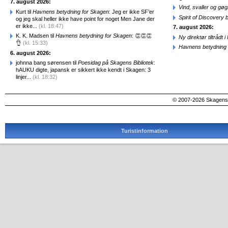
7. august 2026:
Vind, svaller og gø
Kurt til
Havnens betydning for Skagen
: Jeg er ikke SF’er
Spirit of Discovery
og jeg skal heller ikke have point for noget Men Jane der
er ikke...
(kl. 18:47)
7. august 2026:
K. K. Madsen til
Havnens betydning for Skagen
: 👏👏👏
Ny direktør tiltråd
👌
(kl. 15:33)
Havnens betydning 
6. august 2026:
johnna bang sørensen til
Poesidag på Skagens Bibliotek
:
hAUKU digte, japansk er sikkert ikke kendt i Skagen: 3
linjer...
(kl. 18:32)
© 2007-2026 SkagensA
Turistinformation