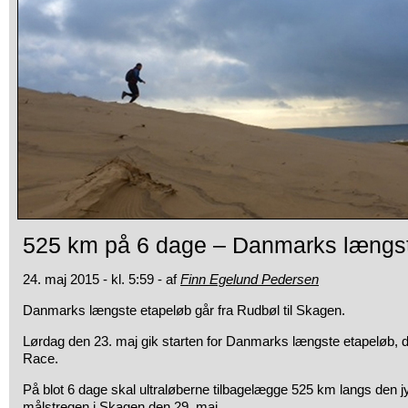
525 km på 6 dage – Danmarks længs
24. maj 2015 - kl. 5:59 - af
Finn Egelund Pedersen
Danmarks længste etapeløb går fra Rudbøl til Skagen.
Lørdag den 23. maj gik starten for Danmarks længste etapeløb, 
Race.
På blot 6 dage skal ultraløberne tilbagelægge 525 km langs den j
målstregen i Skagen den 29. maj.