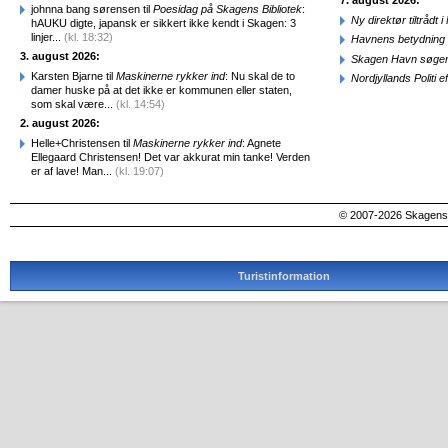
7. august 2026:
johnna bang sørensen til
Poesidag på Skagens Bibliotek
:
Ny direktør tiltråd
hAUKU digte, japansk er sikkert ikke kendt i Skagen: 3
linjer...
(kl. 18:32)
Havnens betydning 
3. august 2026:
Skagen Havn søger
Karsten Bjarne til
Maskinerne rykker ind
: Nu skal de to
Nordjyllands Politi 
damer huske på at det ikke er kommunen eller staten,
som skal være...
(kl. 14:54)
2. august 2026:
Helle+Christensen til
Maskinerne rykker ind
: Agnete
Ellegaard Christensen! Det var akkurat min tanke! Verden
er af lave! Man...
(kl. 19:07)
© 2007-2026 SkagensA
Turistinformation