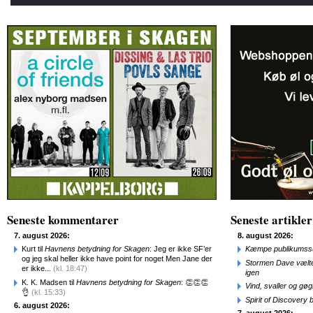
Seneste kommentarer
Seneste artikler
7. august 2026:
8. august 2026:
Kurt til
Havnens betydning for Skagen
: Jeg er ikke SF’er
Kæmpe publikumssu
og jeg skal heller ikke have point for noget Men Jane der
Stormen Dave vælte
er ikke...
(kl. 18:47)
igen
K. K. Madsen til
Havnens betydning for Skagen
: 👏👏👏
Vind, svaller og gø
👌
(kl. 15:33)
Spirit of Discovery
6. august 2026: