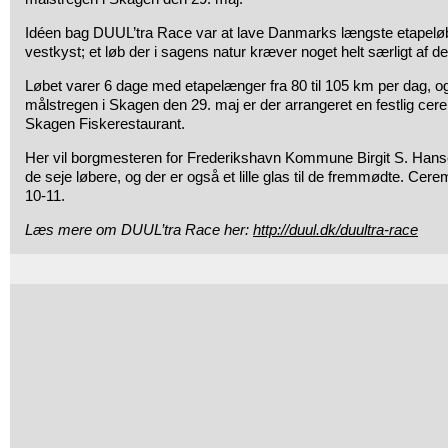
Idéen bag DUUL’tra Race var at lave Danmarks længste etapelø
vestkyst; et løb der i sagens natur kræver noget helt særligt af de
Løbet varer 6 dage med etapelænger fra 80 til 105 km per dag, o
målstregen i Skagen den 29. maj er der arrangeret en festlig ce
Skagen Fiskerestaurant.
Her vil borgmesteren for Frederikshavn Kommune Birgit S. Hans
de seje løbere, og der er også et lille glas til de fremmødte. Cerem
10-11.
Læs mere om DUUL’tra Race her:
http://duul.dk/duultra-race