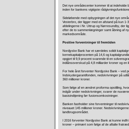
Det nye områdecenter kommer til at indeholde 
inden for bankens vigtigste rådgivningsfunktione
Sideløbende med opbygningen af det nye områ
Vesterbro, der ligger med en afstand på kun 1-3
afdelingerne i Nr. Uttrup og Nørresundby, der li
efter de to sammenlægninger samt åbning af nyt o
markedsområde.
Positive forventninger til fremtiden
Nordjyske Bank har et særdeles solidt kapitalgru
kernekapitalprocenten på 14,6 og kapitalgrundlag
opgjort til 9,9 procent svarende til en solvensgr
indlånsoverskud på 4,8 milliarder kroner og en li
For hele året forventer Nordjyske Bank – ved pro
Indskydergarantifonden, nedskrivninger på udlån
360 millioner kroner.
Som følge af en ændret proforma opstilling, hv
indgår under nedskrivninger, svarer de nuværende
basisindtjening før fusionsomkostninger.
Banken fastholder sine forventninger til nedskri
niveauet 145 millioner kroner. Nedskrivningerne
landbrugsområdet.
I 2016 forventer Nordjyske Bank at kunne indfri
kroner – primært som følge af de aftalte fratræd