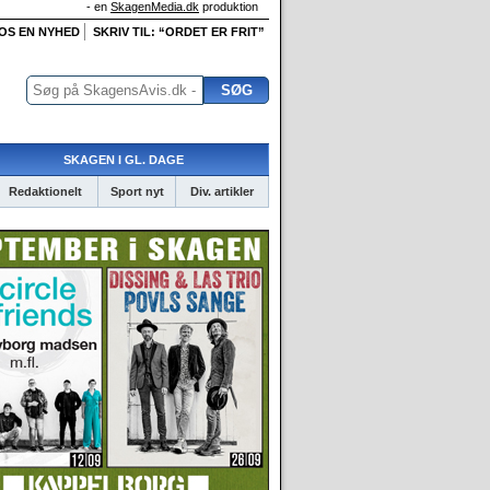
- en
SkagenMedia.dk
produktion
 OS EN NYHED
SKRIV TIL: “ORDET ER FRIT”
SKAGEN I GL. DAGE
Redaktionelt
Sport nyt
Div. artikler