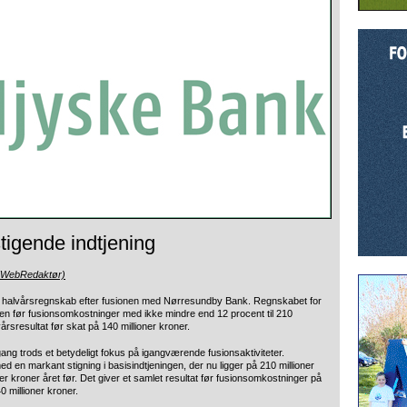
tigende indtjening
 (WebRedaktør)
rste halvårsregnskab efter fusionen med Nørresundby Bank. Regnskabet for
ngen før fusionsomkostninger med ikke mindre end 12 procent til 210
lvårsresultat før skat på 140 millioner kroner.
ng trods et betydeligt fokus på igangværende fusionsaktiviteter.
en markant stigning i basisindtjeningen, der nu ligger på 210 millioner
r kroner året før. Det giver et samlet resultat før fusionsomkostninger på
0 millioner kroner.