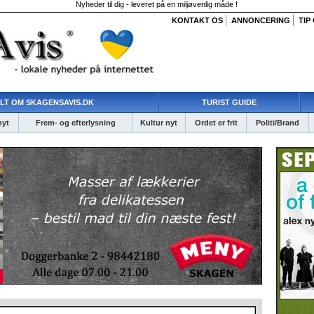
Nyheder til dig - leveret på en miljøvenlig måde !
KONTAKT OS
ANNONCERING
TIP
LT OM SKAGENSAVIS.DK
TURIST GUIDE
nyt
Frem- og efterlysning
Kultur nyt
Ordet er frit
Politi/Brand