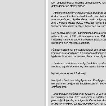
Den stigende basisindtjening og det positive res
driftsudgifter og afskrivninger:
– Fusionsaktiviteterne trækker fortsat mange in
derfor endnu ikke kan indfri det fulde potenti
øge indtjeningen, skyldes det en positiv stignin
med 1 milliard kroner til 29,2 milliarder kroner si
forklarer adm. direktør Claus Andersen fra Nor
Den positive udvikling i basisindtjeningen sker 
millioner kroner til 199 millioner kroner mod 154
indtjening fra blandt andet konverteringsaktivit
bidrager til den markante stigning.
På udgiftssiden har banken fastholdt de samlede
kommer ekstraordinære fusionsomkostninger på 37
ligeledes bibeholdt på samme niveau – nemlig 6
– Fusionen med Nørresundby Bank har resultere
landbrug og ejendomme, og vi er derfor blevet 
Nyt områdecenter i Aalborg
Nordjyske Bank har i dag ligeledes offentliggjor
ejendommen beliggende Thulebakken 34 i bydele
områdecenter:
– Med det nye områdecenter i Aalborg vil vi ska
forventninger anno 2015. Vi oplever, at antalle
personlig rådgivning er stigende. Derfor har v
tilkørselsforhold og parkeringsmuligheder,
forkl