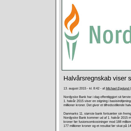
Halvårsregnskab viser s
13. august 2015 - kl. 8:42 - af
Michael Egelund
Nordjyske Bank har i dag offentliggjort sit fø
1. halvår 2015 viser en stigning i basisindtjeni
millioner kroner. Det giver et tilfredsstillende ha
Danmarks 11. største bank fortsætter sin fremga
Nordjyske Bank kommer ud af 1. halvår 2015 med 
kroner før fusionsomkostninger mod 188 millione
177 millioner kroner og et resultat før skat på 14