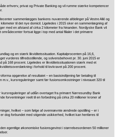
både erhverv, privat og Private Banking og vil rumme stærke kompetencer
r.
decenter sammenlægges bankens nuværende afdelinger på Vestre Allé og
 kilometer til det nye domicil. Ligeledes i 2015 sker en sammenlægning af
gger med en afstand af cirka 2 kilometer fra hinanden. Nordjyske Bank vil
mrådecenter fortsat ligge i top med antal filialer i det primære
ndlag og en stærk likviditetssituation. Kapitalprocenten på 16,6,
et vurderes tilfredsstillende, og solvensbehovet pr. 30. juni 2015 er
ad på 168 procent. Ligeledes er likviditetssituationen stærk med et
kviditetsoverdækning i forhold til lovkravet på 200 procent.
forma opgørelse af resultatet – en basisindtjening før betaling til
 m.v., kursreguleringer samt før fusionsomkostninger i niveauet 320 til
or kursreguleringer af udlån overtaget fra primært Nørresundby Bank
 forventninger reelt til en forbedring på cirka 20 millioner kroner af
vninger, hvilket – som følge af ovennævnte ændrede opstilling – er i
 er dog forbundet med stigende usikkerhed, hvilket kan henføres til
 den egentlige økonomiske fusionsgevinst i størrelsesordenen 50 millioner
elser.