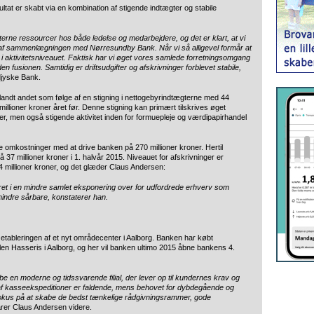
ultat er skabt via en kombination af stigende indtægter og stabile
terne ressourcer hos både ledelse og medarbejdere, og det er klart, at vi
ale af sammenlægningen med Nørresundby Bank. Når vi så alligevel formår at
g i aktivitetsniveauet. Faktisk har vi øget vores samlede forretningsomgang
den fusionen. Samtidig er driftsudgifter og afskrivninger forblevet stabile,
djyske Bank.
blandt andet som følge af en stigning i nettogebyrindtægterne med 44
 millioner kroner året før. Denne stigning kan primært tilskrives øget
eter, men også stigende aktivitet inden for formuepleje og værdipapirhandel
 omkostninger med at drive banken på 270 millioner kroner. Hertil
 millioner kroner i 1. halvår 2015. Niveauet for afskrivninger er
4 millioner kroner, og det glæder Claus Andersen:
t i en mindre samlet eksponering over for udfordrede erhverv som
mindre sårbare, konstaterer han.
t etableringen af et nyt områdecenter i Aalborg. Banken har købt
n Hasseris i Aalborg, og her vil banken ultimo 2015 åbne bankens 4.
be en moderne og tidssvarende filial, der lever op til kundernes krav og
t af kasseekspeditioner er faldende, mens behovet for dybdegående og
i fokus på at skabe de bedst tænkelige rådgivningsrammer, gode
arer Claus Andersen videre.