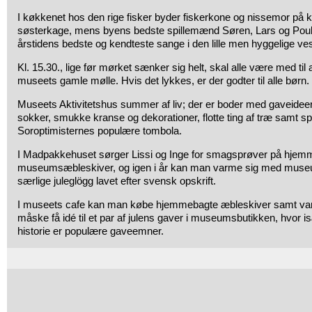
I køkkenet hos den rige fisker byder fiskerkone og nissemor på ka
søsterkage, mens byens bedste spillemænd Søren, Lars og Poul s
årstidens bedste og kendteste sange i den lille men hyggelige ves
Kl. 15.30., lige før mørket sænker sig helt, skal alle være med ti
museets gamle mølle. Hvis det lykkes, er der godter til alle børn.
Museets Aktivitetshus summer af liv; der er boder med gaveidee
sokker, smukke kranse og dekorationer, flotte ting af træ samt s
Soroptimisternes populære tombola.
I Madpakkehuset sørger Lissi og Inge for smagsprøver på hjem
museumsæbleskiver, og igen i år kan man varme sig med muse
særlige juleglögg lavet efter svensk opskrift.
I museets cafe kan man købe hjemmebagte æbleskiver samt var
måske få idé til et par af julens gaver i museumsbutikken, hvor i
historie er populære gaveemner.