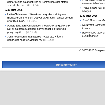
damer huske på at det ikke er kommunen eller staten,
fremover håndteres
som skal være...
(kl. 14:54)
Tredje besøg i år: V
2. august 2026:
Skagen
Helle+Christensen til
Maskinerne rykker ind
: Agnete
5. august 2026:
Ellegaard Christensen! Det var akkurat min tanke! Verden
Jacob Brink Laurids
er af lave! Man...
(kl. 19:07)
Nordjyske Bank opjus
Agnete Ellegaard Christensen til
Maskinerne rykker ind
:
kunder
Det er da bæredygtighed, der vil noget. Først bruge
penge og ikke...
(kl. 17:20)
Havnefoged tager i
Lystbådehavn
John Pedersen til
Maskinerne rykker ind
: Håber i
genbruger mursten,vinduer mv
(kl. 12:30)
© 2007-2026 SkagensA
Turistinformation