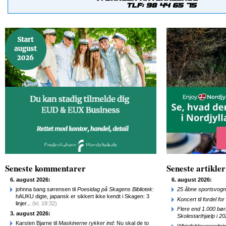
Seneste kommentarer
Seneste artikler
6. august 2026:
6. august 2026:
johnna bang sørensen til
Poesidag på Skagens Bibliotek
:
25 åbne sportsvogn
hAUKU digte, japansk er sikkert ikke kendt i Skagen: 3
Koncert til fordel f
linjer...
(kl. 18:32)
Flere end 1.000 bø
3. august 2026:
Skolestarthjælp i 2
Karsten Bjarne til
Maskinerne rykker ind
: Nu skal de to
Whistleblowerordni