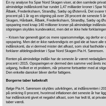
En ny analyse fra Spar Nord Skagen viser, at den samlede priva
almindelige indlånskonti har rundet 1,47 milliarder kroner i Spa
Ålbæk, Frederikshavn, Strandby, Sæby og Østervrå. Det svarer ti
procent på 1 år og en stigning på over 28 procent de seneste 5 år
Skagen, Hånbæk, Ålbæk, Frederikshavn, Strandby, Sæby og Øst
opsparing med knap 140 millioner kroner på almindelige indlånskon
stigningen skyldes kundevækst, men det er ikke hele forklaringe
– Krisen har generelt gjort os mere sparsommelige, og derfor er de
opsparing. Men det er ikke nødvendigvis en god ide at have alle 
indlånskonti, da vi dermed mister det afkast, som skal fastholde
forklarer afdelingsdirektør i Spar Nord Skagen Pia H. Sørensen.
Renten på almindelige indlån har de seneste år været nedadgåe
procent i 2015. Opsparingen er dermed den samme ved årets in
udgang, hvilket er et problem, når priserne fortsætter med at stige
Den enkelte dansker bliver derfor fattigere.
Borgerne taber købekraft
Ifølge Pia H. Sørensen skyldes udviklingen, at indlånsrenten i 20
på omkring 0 procent, hvorimod inflationen det seneste år har ligg
har indlånskonti givet et negativt afkast, som har ledt til, at priv
taber værdi.