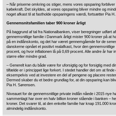
– Når priserne omkring os stiger, mens vores opsparing forblive
købekraft. Det skyldes, at vores opsparing bliver mindre og mindr
noget afkast til at fastholde opsparingens værdi, fortsætter Pia H
Gennemsnitsfamilien taber 900 kroner årligt
På baggrund af tal fra Nationalbanken, viser beregninger udført a
gennemsnitlige familie i Danmark årligt mister 900 kroner på at
på en indlånskonto, og det har været gennemgående for de senest
danskerne opnået et positivt realafkast, hvor den gennemsnitlige 
procent, og hvor inflationen lå på 0,69 procent. Alle andre år har 
større eller mindre grad.
– Generelt kan du både være for uforsigtig og for forsigtig med d
tilfælde er i princippet lige forkert. I stedet handler det om at fin
eksempelvis ved at investere en del af pengene og placere reste
Dermed skaber du et bedre grundlag for, at din opsparing kan bli
Pia H. Sørensen.
Niveauet for de gennemsnitlige private indlån nåede i 2015 nye h
sammenlagt har over en halv billion kroner stående i banken – hel
kroner. Det svarer til, at den enkelte familie har knap 191.000 kr
almindelig indlånskonto.