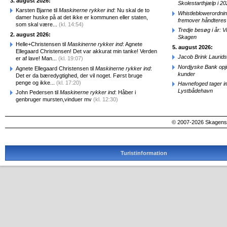
3. august 2026:
Skolestarthjælp i 2
Karsten Bjarne til
Maskinerne rykker ind
: Nu skal de to
Whistleblowerordni
damer huske på at det ikke er kommunen eller staten,
fremover håndteres
som skal være...
(kl. 14:54)
Tredje besøg i år: V
2. august 2026:
Skagen
Helle+Christensen til
Maskinerne rykker ind
: Agnete
5. august 2026:
Ellegaard Christensen! Det var akkurat min tanke! Verden
Jacob Brink Laurids
er af lave! Man...
(kl. 19:07)
Nordjyske Bank opjus
Agnete Ellegaard Christensen til
Maskinerne rykker ind
:
kunder
Det er da bæredygtighed, der vil noget. Først bruge
penge og ikke...
(kl. 17:20)
Havnefoged tager i
Lystbådehavn
John Pedersen til
Maskinerne rykker ind
: Håber i
genbruger mursten,vinduer mv
(kl. 12:30)
© 2007-2026 SkagensA
Turistinformation