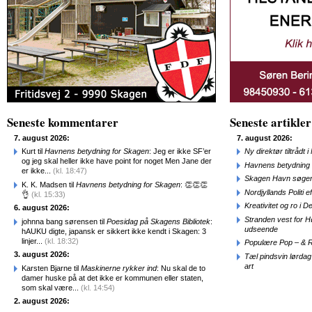
Seneste kommentarer
Seneste artikler
7. august 2026:
7. august 2026:
Kurt til
Havnens betydning for Skagen
: Jeg er ikke SF’er
Ny direktør tiltråd
og jeg skal heller ikke have point for noget Men Jane der
Havnens betydning 
er ikke...
(kl. 18:47)
Skagen Havn søger
K. K. Madsen til
Havnens betydning for Skagen
: 👏👏👏
Nordjyllands Politi 
👌
(kl. 15:33)
Kreativitet og ro i
6. august 2026:
Stranden vest for Hø
johnna bang sørensen til
Poesidag på Skagens Bibliotek
:
udseende
hAUKU digte, japansk er sikkert ikke kendt i Skagen: 3
linjer...
(kl. 18:32)
Populære Pop – & 
3. august 2026:
Tæl pindsvin lørdag
art
Karsten Bjarne til
Maskinerne rykker ind
: Nu skal de to
damer huske på at det ikke er kommunen eller staten,
som skal være...
(kl. 14:54)
2. august 2026: