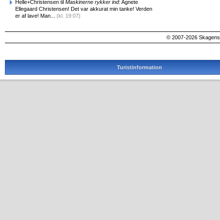
Helle+Christensen til
Maskinerne rykker ind
: Agnete
Ellegaard Christensen! Det var akkurat min tanke! Verden
er af lave! Man...
(kl. 19:07)
© 2007-2026 SkagensA
Turistinformation