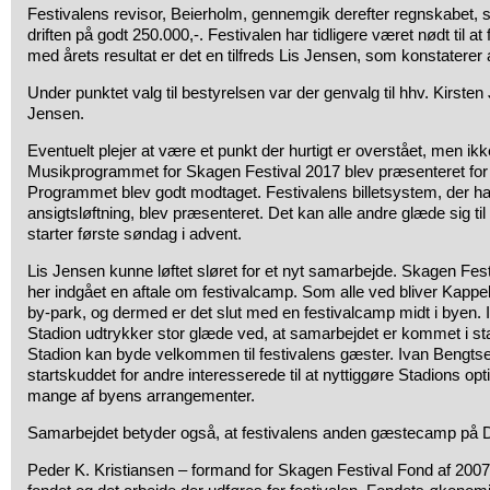
Festivalens revisor, Beierholm, gennemgik derefter regnskabet, 
driften på godt 250.000,-. Festivalen har tidligere været nødt til 
med årets resultat er det en tilfreds Lis Jensen, som konstaterer a
Under punktet valg til bestyrelsen var der genvalg til hhv. Kirste
Jensen.
Eventuelt plejer at være et punkt der hurtigt er overstået, men ikke
Musikprogrammet for Skagen Festival 2017 blev præsenteret f
Programmet blev godt modtaget. Festivalens billetsystem, der har
ansigtsløftning, blev præsenteret. Det kan alle andre glæde sig til 
starter første søndag i advent.
Lis Jensen kunne løftet sløret for et nyt samarbejde. Skagen Fes
her indgået en aftale om festivalcamp. Som alle ved bliver Kapp
by-park, og dermed er det slut med en festivalcamp midt i byen.
Stadion udtrykker stor glæde ved, at samarbejdet er kommet i stan
Stadion kan byde velkommen til festivalens gæster. Ivan Bengts
startskuddet for andre interesserede til at nyttiggøre Stadions optim
mange af byens arrangementer.
Samarbejdet betyder også, at festivalens anden gæstecamp på
Peder K. Kristiansen – formand for Skagen Festival Fond af 2007