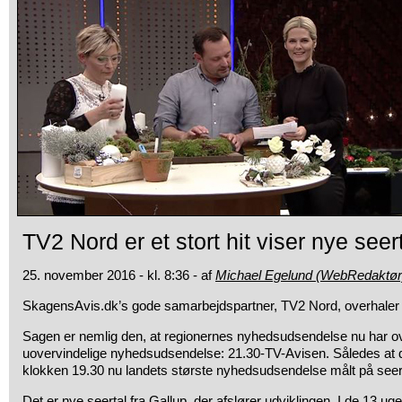
TV2 Nord er et stort hit viser nye seer
25. november 2016 - kl. 8:36 - af
Michael Egelund (WebRedaktør
SkagensAvis.dk’s gode samarbejdspartner, TV2 Nord, overhaler i f
Sagen er nemlig den, at regionernes nyhedsudsendelse nu har ov
uovervindelige nyhedsudsendelse: 21.30-TV-Avisen. Således at 
klokken 19.30 nu landets største nyhedsudsendelse målt på seer
Det er nye seertal fra Gallup, der afslører udviklingen. I de 13 ug