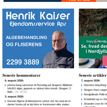
Seneste kommentarer
Seneste artikler
6. august 2026:
7. august 2026:
johnna bang sørensen til
Poesidag på Skagens Bibliotek
:
Havnens betydning 
hAUKU digte, japansk er sikkert ikke kendt i Skagen: 3
Skagen Havn søger
linjer...
(kl. 18:32)
Nordjyllands Politi 
3. august 2026:
Kreativitet og ro i
Karsten Bjarne til
Maskinerne rykker ind
: Nu skal de to
Stranden vest for Hø
damer huske på at det ikke er kommunen eller staten,