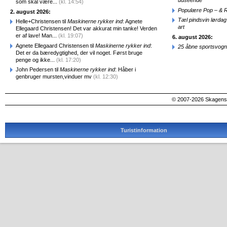
udseende
som skal være...
(kl. 14:54)
Populære Pop – & 
2. august 2026:
Tæl pindsvin lørdag
Helle+Christensen til
Maskinerne rykker ind
: Agnete
art
Ellegaard Christensen! Det var akkurat min tanke! Verden
er af lave! Man...
(kl. 19:07)
6. august 2026:
Agnete Ellegaard Christensen til
Maskinerne rykker ind
:
25 åbne sportsvogn
Det er da bæredygtighed, der vil noget. Først bruge
penge og ikke...
(kl. 17:20)
John Pedersen til
Maskinerne rykker ind
: Håber i
genbruger mursten,vinduer mv
(kl. 12:30)
© 2007-2026 SkagensA
Turistinformation