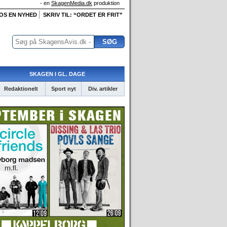
- en
SkagenMedia.dk
produktion
 OS EN NYHED
SKRIV TIL: “ORDET ER FRIT”
SKAGEN I GL. DAGE
Redaktionelt
Sport nyt
Div. artikler