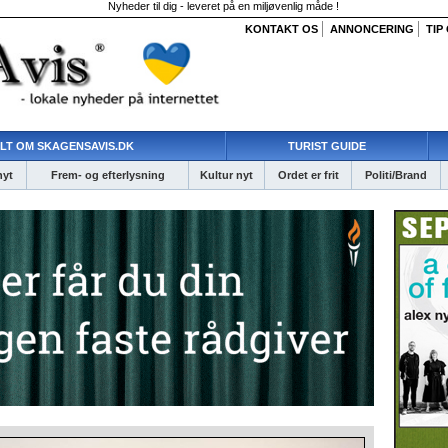
Nyheder til dig - leveret på en miljøvenlig måde !
KONTAKT OS
ANNONCERING
TIP
LT OM SKAGENSAVIS.DK
TURIST GUIDE
nyt
Frem- og efterlysning
Kultur nyt
Ordet er frit
Politi/Brand