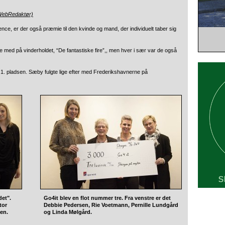
(WebRedaktør)
e, er der også præmie til den kvinde og mand, der individuelt taber sig
 med på vinderholdet, “De fantastiske fire”,, men hver i sær var de også
1. pladsen. Sæby fulgte lige efter med Frederikshavnerne på
et".
Go4it blev en flot nummer tre. Fra venstre er det
tor
Debbie Pedersen, Rie Voetmann, Pernille Lundgård
en.
og Linda Mølgård.