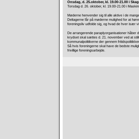
Onsdag, d. 25.oktober, kl. 19.00-21.00 i Ska
Torsdag d. 26. oktober, kl. 19.00-21.00 i Maski
Møderne henvender sig til alle aktive i de mang
Deltagerne får på møderne mulighed for at høre d
foreningsliv udfolde sig, og hvad de hver især v
De arrangerende paraplyorganisationer håber der
krydset skal sættes d. 21. november ved at still
kommunalpolitikerne der gennem fritidspolitikk
Så hvis foreningerne skal have de bedste mulighe
frivillige foreningsarbejde.