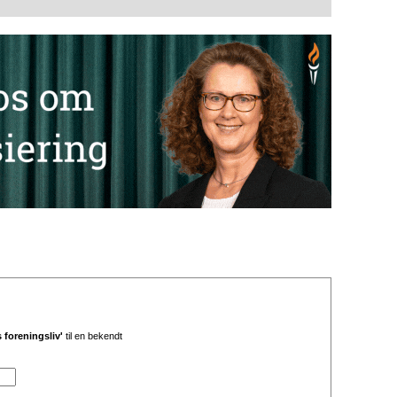
foreningsliv'
til en bekendt