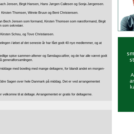
ach Jensen, Birgit Hansen, Hans Jørgen Callesen og Sonja Jørgensen.
 Kirsten Thomsen, Winnie Bruun og Bent Christensen.
Ivan Bech Jensen som formand, Kirsten Thomsen som næstformand, Birgit
n som sekretær.
 Kirsten Schou, og Tove Christiansen.
elingen i løbet af det seneste år har fået godt 40 nye medlemmer, og at
edlige spise sammen-aftener og Søndagscaféer, og de har alle været godt
på generalforsamlingen.
ermiddage med bowling med mange deltagere, for blandt andet en morgen-
erer Ældre Sagen over hele Danmark på middag. Det er ved arrangementet
er velkomne til at deltage. Arrangementet er gratis for deltagerne.