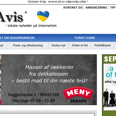
Nyheder til dig - leveret på en miljøvenlig måde !
KONTAKT OS
ANNONCERING
TIP
LT OM SKAGENSAVIS.DK
TURIST GUIDE
nyt
Frem- og efterlysning
Kultur nyt
Ordet er frit
Politi/Brand