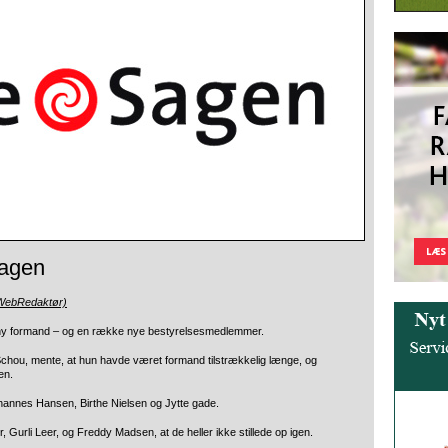
Sagen
(WebRedaktør)
t ny formand – og en række nye bestyrelsesmedlemmer.
hou, mente, at hun havde været formand tilstrækkelig længe, og
en.
nnes Hansen, Birthe Nielsen og Jytte gade.
Gurli Leer, og Freddy Madsen, at de heller ikke stillede op igen.