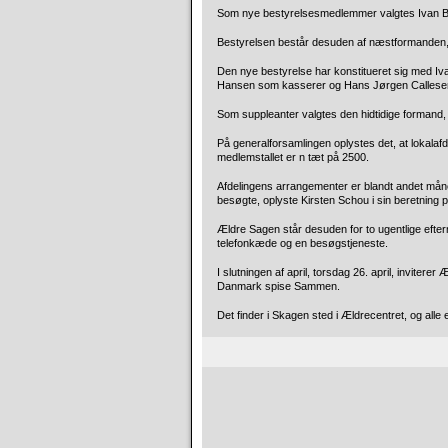
Som nye bestyrelsesmedlemmer valgtes Ivan B
Bestyrelsen består desuden af næstformanden,
Den nye bestyrelse har konstitueret sig med 
Hansen som kasserer og Hans Jørgen Callese
Som suppleanter valgtes den hidtidige formand,
På generalforsamlingen oplystes det, at lokalafd
medlemstallet er n tæt på 2500.
Afdelingens arrangementer er blandt andet mån
besøgte, oplyste Kirsten Schou i sin beretning 
Ældre Sagen står desuden for to ugentlige eft
telefonkæde og en besøgstjeneste.
I slutningen af april, torsdag 26. april, invit
Danmark spise Sammen.
Det finder i Skagen sted i Ældrecentret, og alle 