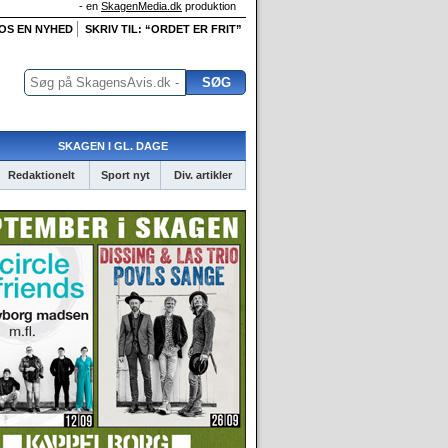
- en
SkagenMedia.dk
produktion
 OS EN NYHED
SKRIV TIL: “ORDET ER FRIT”
SKAGEN I GL. DAGE
Redaktionelt
Sport nyt
Div. artikler