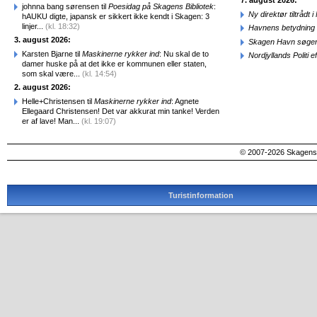
7. august 2026:
johnna bang sørensen til
Poesidag på Skagens Bibliotek
:
Ny direktør tiltråd
hAUKU digte, japansk er sikkert ikke kendt i Skagen: 3
linjer...
(kl. 18:32)
Havnens betydning 
3. august 2026:
Skagen Havn søger
Karsten Bjarne til
Maskinerne rykker ind
: Nu skal de to
Nordjyllands Politi 
damer huske på at det ikke er kommunen eller staten,
som skal være...
(kl. 14:54)
2. august 2026:
Helle+Christensen til
Maskinerne rykker ind
: Agnete
Ellegaard Christensen! Det var akkurat min tanke! Verden
er af lave! Man...
(kl. 19:07)
© 2007-2026 SkagensA
Turistinformation