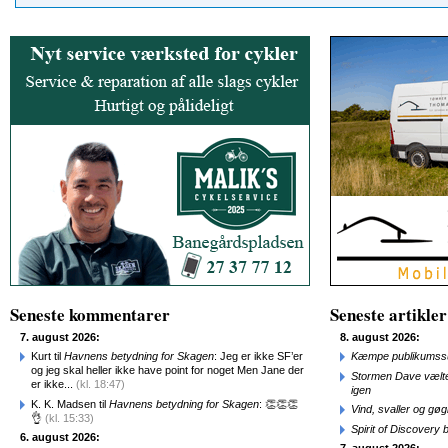
Seneste kommentarer
Seneste artikler
7. august 2026:
8. august 2026:
Kurt til
Havnens betydning for Skagen
: Jeg er ikke SF’er
Kæmpe publikumssu
og jeg skal heller ikke have point for noget Men Jane der
Stormen Dave vælte
er ikke...
(kl. 18:47)
igen
K. K. Madsen til
Havnens betydning for Skagen
: 👏👏👏
Vind, svaller og gø
👌
(kl. 15:33)
Spirit of Discovery
6. august 2026: