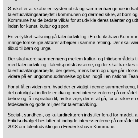
Ønsket er at skabe en systematisk og sammenhængende indsa
talentudviklingsarbejdet i kommunen og dermed sikre, at børn og
Kommune har de bedste vilkår for at udvikle deres talenter og udf
inden for kunst, kultur og sport.
En vellykket satsning på talentudvikling i Frederikshavn Kommu
mange forskellige aktører arbejder i samme retning. Der skal
tilbud til børn og unge.
Der skal være sammenhæng mellem kultur- og fritidsområdets ti
med talentudvikling i talentsportsklasserne, og der skal trækkes en
talentudviklingsarbejde, der gøres, mens børn og unge går i folkes
videre på en ungdomsuddannelse og kan indgå i en national Te
For at få en viden om, hvad der er vigtigt i denne sammenhæng,
det naturligt at indlede en dialog med interessenterne på området 
behov og få inspiration til, hvilke veje, der er at gå, for at sik
fødekæde og gode miljøer for talentudvikling.
Social-, sundhed-, og kulturdirektøren indstiller forud for mødet, a
Fritidsudvalget beslutter at indbyde interessenterne på området ti
2018 om talentudviklingen i Frederikshavn Kommune.