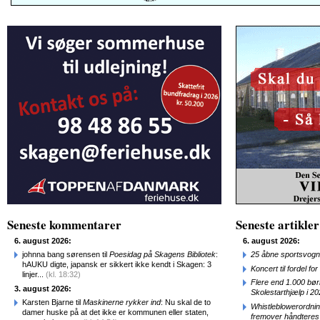
Seneste kommentarer
Seneste artikler
6. august 2026:
6. august 2026:
johnna bang sørensen til
Poesidag på Skagens Bibliotek
:
25 åbne sportsvogn
hAUKU digte, japansk er sikkert ikke kendt i Skagen: 3
Koncert til fordel f
linjer...
(kl. 18:32)
Flere end 1.000 bø
3. august 2026:
Skolestarthjælp i 2
Karsten Bjarne til
Maskinerne rykker ind
: Nu skal de to
Whistleblowerordni
damer huske på at det ikke er kommunen eller staten,
fremover håndteres