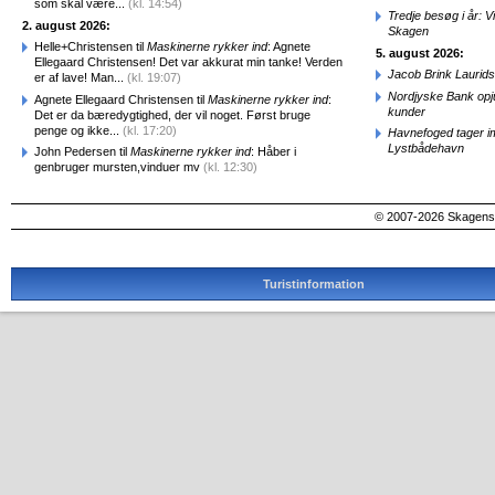
som skal være...
(kl. 14:54)
Tredje besøg i år: V
2. august 2026:
Skagen
Helle+Christensen til
Maskinerne rykker ind
: Agnete
5. august 2026:
Ellegaard Christensen! Det var akkurat min tanke! Verden
Jacob Brink Laurids
er af lave! Man...
(kl. 19:07)
Nordjyske Bank opjus
Agnete Ellegaard Christensen til
Maskinerne rykker ind
:
kunder
Det er da bæredygtighed, der vil noget. Først bruge
penge og ikke...
(kl. 17:20)
Havnefoged tager i
Lystbådehavn
John Pedersen til
Maskinerne rykker ind
: Håber i
genbruger mursten,vinduer mv
(kl. 12:30)
© 2007-2026 SkagensA
Turistinformation