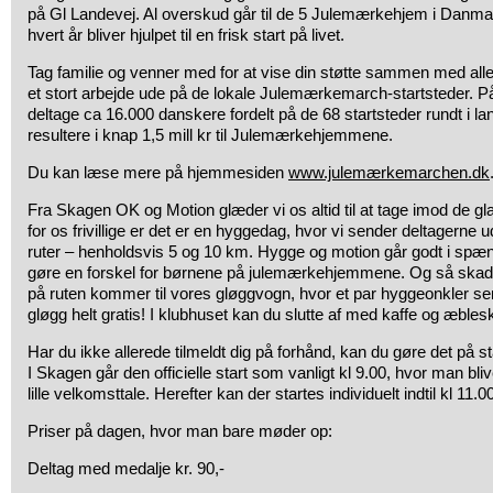
på Gl Landevej. Al overskud går til de 5 Julemærkehjem i Danma
hvert år bliver hjulpet til en frisk start på livet.
Tag familie og venner med for at vise din støtte sammen med alle
et stort arbejde ude på de lokale Julemærkemarch-startsteder. På
deltage ca 16.000 danskere fordelt på de 68 startsteder rundt i lan
resultere i knap 1,5 mill kr til Julemærkehjemmene.
Du kan læse mere på hjemmesiden
www.julemærkemarchen.dk
Fra Skagen OK og Motion glæder vi os altid til at tage imod de g
for os frivillige er det er en hyggedag, hvor vi sender deltagerne
ruter – henholdsvis 5 og 10 km. Hygge og motion går godt i spæ
gøre en forskel for børnene på julemærkehjemmene. Og så skader
på ruten kommer til vores gløggvogn, hvor et par hyggeonkler s
gløgg helt gratis! I klubhuset kan du slutte af med kaffe og æbleskive
Har du ikke allerede tilmeldt dig på forhånd, kan du gøre det på s
I Skagen går den officielle start som vanligt kl 9.00, hvor man bl
lille velkomsttale. Herefter kan der startes individuelt indtil kl 11.0
Priser på dagen, hvor man bare møder op:
Deltag med medalje kr. 90,-