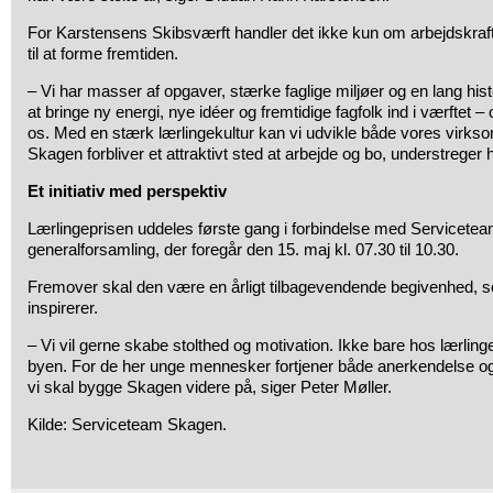
For Karstensens Skibsværft handler det ikke kun om arbejdskra
til at forme fremtiden.
– Vi har masser af opgaver, stærke faglige miljøer og en lang hist
at bringe ny energi, nye idéer og fremtidige fagfolk ind i værftet – 
os. Med en stærk lærlingekultur kan vi udvikle både vores virksom
Skagen forbliver et attraktivt sted at arbejde og bo, understreger 
Et initiativ med perspektiv
Lærlingeprisen uddeles første gang i forbindelse med Servicet
generalforsamling, der foregår den 15. maj kl. 07.30 til 10.30.
Fremover skal den være en årligt tilbagevendende begivenhed,
inspirerer.
– Vi vil gerne skabe stolthed og motivation. Ikke bare hos lærling
byen. For de her unge mennesker fortjener både anerkendelse o
vi skal bygge Skagen videre på, siger Peter Møller.
Kilde: Serviceteam Skagen.