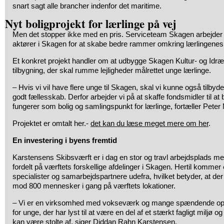
snart sagt alle brancher indenfor det maritime.
Nyt boligprojekt for lærlinge på vej
Men det stopper ikke med en pris. Serviceteam Skagen arbejd
aktører i Skagen for at skabe bedre rammer omkring lærlingenes
Et konkret projekt handler om at udbygge Skagen Kultur- og Idr
tilbygning, der skal rumme lejligheder målrettet unge lærlinge.
– Hvis vi vil have flere unge til Skagen, skal vi kunne også tilbyd
godt fællesskab. Derfor arbejder vi på at skaffe fondsmidler til a
fungerer som bolig og samlingspunkt for lærlinge, fortæller Peter 
Projektet er omtalt her.-
det kan du læse meget mere om her
.
En investering i byens fremtid
Karstensens Skibsværft er i dag en stor og travl arbejdsplads m
fordelt på værftets forskellige afdelinger i Skagen. Hertil kommer
specialister og samarbejdspartnere udefra, hvilket betyder, at de
mod 800 mennesker i gang på værftets lokationer.
– Vi er en virksomhed med vokseværk og mange spændende opga
for unge, der har lyst til at være en del af et stærkt fagligt miljø 
kan være stolte af, siger Diddan Rahn Karstensen.