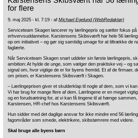
Karstensens Skibsværft har 56 lærlin
for flere
9. maj 2025 - kl. 7:19 - af
Michael Egelund (WebRedaktør)
Serviceteam Skagen lancerer ny lærlingepris og sætter fokus på
erhvervsuddannelse. Karstensens Skibsværft har hele 56 lærlin
op om initiativet – og gør sig samtidig umage for at tiltrække de 
faglærte.
Når Serviceteam Skagen snart uddeler sin første lærlingepris, sk
ambition: At hylde de unge, som vælger den praktiske vej – og s
signal om, hvor vigtige de er for byens fremtid. Et af de firmaer, 
om prisen, er Karstensens Skibsværft i Skagen.
– Lærlingeprisen giver et skulderklap til nogle af dem, som vi ka
Vi har brug for mange flere af dem. Lærlingene er en meget vigtig
og en forudsætning for, at vi kan få tingene til at hænge sammen
Karstensen, HR-chef hos Karstensens Skibsværft.
Hun sidder med det daglige ansvar for ikke mindre end 56 lærling
fagområder som smede, elektrikere, skibstømrere med videre.
Skal bruge alle byens børn