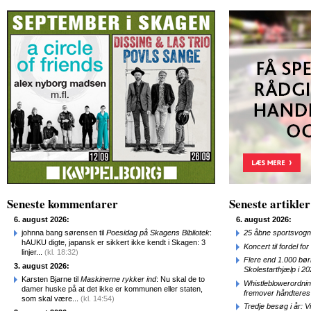
Seneste kommentarer
Seneste artikler
6. august 2026:
6. august 2026:
johnna bang sørensen til
Poesidag på Skagens Bibliotek
:
25 åbne sportsvogn
hAUKU digte, japansk er sikkert ikke kendt i Skagen: 3
Koncert til fordel f
linjer...
(kl. 18:32)
Flere end 1.000 bø
3. august 2026:
Skolestarthjælp i 2
Karsten Bjarne til
Maskinerne rykker ind
: Nu skal de to
Whistleblowerordni
damer huske på at det ikke er kommunen eller staten,
fremover håndteres
som skal være...
(kl. 14:54)
Tredje besøg i år: V