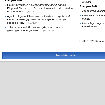
2. august 2026:
Skagen
Helle+Christensen til
Maskinerne rykker ind
: Agnete
5. august 2026:
Ellegaard Christensen! Det var akkurat min tanke! Verden
Jacob Brink Laurids
er af lave! Man...
(kl. 19:07)
Nordjyske Bank opjus
Agnete Ellegaard Christensen til
Maskinerne rykker ind
:
kunder
Det er da bæredygtighed, der vil noget. Først bruge
penge og ikke...
(kl. 17:20)
Havnefoged tager i
Lystbådehavn
John Pedersen til
Maskinerne rykker ind
: Håber i
genbruger mursten,vinduer mv
(kl. 12:30)
© 2007-2026 SkagensA
Turistinformation