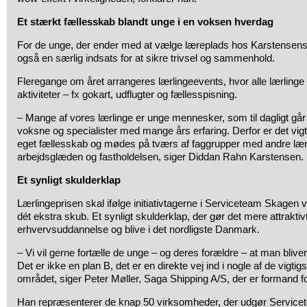
Et stærkt fællesskab blandt unge i en voksen hverdag
For de unge, der ender med at vælge læreplads hos Karstensen
også en særlig indsats for at sikre trivsel og sammenhold.
Fleregange om året arrangeres lærlingeevents, hvor alle lærlinge 
aktiviteter – fx gokart, udflugter og fællesspisning.
– Mange af vores lærlinge er unge mennesker, som til dagligt gå
voksne og specialister med mange års erfaring. Derfor er det vigt
eget fællesskab og mødes på tværs af faggrupper med andre lærl
arbejdsglæden og fastholdelsen, siger Diddan Rahn Karstensen.
Et synligt skulderklap
Lærlingeprisen skal ifølge initiativtagerne i Serviceteam Skagen v
dét ekstra skub. Et synligt skulderklap, der gør det mere attraktiv
erhvervsuddannelse og blive i det nordligste Danmark.
– Vi vil gerne fortælle de unge – og deres forældre – at man bliv
Det er ikke en plan B, det er en direkte vej ind i nogle af de vigti
området, siger Peter Møller, Saga Shipping A/S, der er formand 
Han repræsenterer de knap 50 virksomheder, der udgør Service