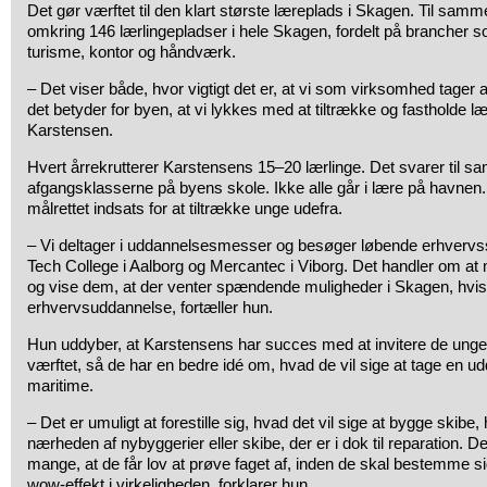
Det gør værftet til den klart største læreplads i Skagen. Til sammen
omkring 146 lærlingepladser i hele Skagen, fordelt på brancher s
turisme, kontor og håndværk.
– Det viser både, hvor vigtigt det er, at vi som virksomhed tager
det betyder for byen, at vi lykkes med at tiltrække og fastholde l
Karstensen.
Hvert årrekrutterer Karstensens 15–20 lærlinge. Det svarer til sam
afgangsklasserne på byens skole. Ikke alle går i lære på havnen.
målrettet indsats for at tiltrække unge udefra.
– Vi deltager i uddannelsesmesser og besøger løbende erhverv
Tech College i Aalborg og Mercantec i Viborg. Det handler om at
og vise dem, at der venter spændende muligheder i Skagen, hvi
erhvervsuddannelse, fortæller hun.
Hun uddyber, at Karstensens har succes med at invitere de unge
værftet, så de har en bedre idé om, hvad de vil sige at tage en u
maritime.
– Det er umuligt at forestille sig, hvad det vil sige at bygge skibe
nærheden af nybyggerier eller skibe, der er i dok til reparation. D
mange, at de får lov at prøve faget af, inden de skal bestemme sig
wow-effekt i virkeligheden, forklarer hun.