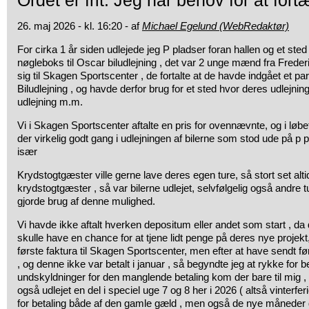
Ordet er frit: Jeg har behov for at fortæ
26. maj 2026 - kl. 16:20 - af
Michael Egelund (WebRedaktør)
For cirka 1 år siden udlejede jeg P pladser foran hallen og et sted 
nøgleboks til Oscar biludlejning , det var 2 unge mænd fra Fred
sig til Skagen Sportscenter , de fortalte at de havde indgået et 
Biludlejning , og havde derfor brug for et sted hvor deres udlejning
udlejning m.m.
Vi i Skagen Sportscenter aftalte en pris for ovennævnte, og i lø
der virkelig godt gang i udlejningen af bilerne som stod ude på p 
især
Krydstogtgæster ville gerne lave deres egen ture, så stort set alti
krydstogtgæster , så var bilerne udlejet, selvfølgelig også andre tu
gjorde brug af denne mulighed.
Vi havde ikke aftalt hverken depositum eller andet som start , 
skulle have en chance for at tjene lidt penge på deres nye projekt
første faktura til Skagen Sportscenter, men efter at have sendt før
, og denne ikke var betalt i januar , så begyndte jeg at rykke for
undskyldninger for den manglende betaling kom der bare til mig ,
også udlejet en del i speciel uge 7 og 8 her i 2026 ( altså vinterfer
for betaling både af den gamle gæld , men også de nye måneder 