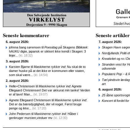
Seneste kommentarer
Seneste artikler
6. august 2026:
7. august 2026:
johnna bang sørensen til
Poesidag på Skagens Bibliotek
:
Skagen Havn søger
hAUKU digte, japansk er sikkert ikke kendt i Skagen: 3
Nordjyllands Politi 
linjer...
(kl. 18:32)
Kreativitet og ro i
3. august 2026:
Stranden vest for Hø
Karsten Bjarne til
Maskinerne rykker ind
: Nu skal de to
udseende
damer huske på at det ikke er kommunen eller staten,
Populære Pop – & 
som skal være...
(kl. 14:54)
Tæl pindsvin lørdag
2. august 2026:
art
Helle+Christensen til
Maskinerne rykker ind
: Agnete
6. august 2026:
Ellegaard Christensen! Det var akkurat min tanke! Verden
er af lave! Man...
(kl. 19:07)
25 åbne sportsvogn
Agnete Ellegaard Christensen til
Maskinerne rykker ind
:
Koncert til fordel f
Det er da bæredygtighed, der vil noget. Først bruge
penge og ikke...
(kl. 17:20)
John Pedersen til
Maskinerne rykker ind
: Håber i
genbruger mursten,vinduer mv
(kl. 12:30)