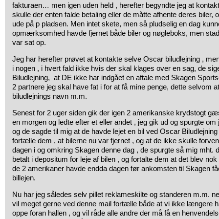
fakturaen… men igen uden held , herefter begyndte jeg at kontakte
skulle der enten falde betaling eller de måtte afhente deres biler,
ude på p pladsen. Men intet skete, men så pludselig en dag kunn
opmærksomhed havde fjernet både biler og nøgleboks, men stad
var sat op.
Jeg har herefter prøvet at kontakte selve Oscar biludlejning , men 
i nogen , i hvert fald ikke hvis der skal klages over en sag, de si
Biludlejning, at DE ikke har indgået en aftale med Skagen Sports
2 partnere jeg skal have fat i for at få mine penge, dette selvom at
biludlejnings navn m.m.
Senest for 2 uger siden gik der igen 2 amerikanske krydstogt gæs
en morgen og ledte efter et eller andet , jeg gik ud og spurgte o
og de sagde til mig at de havde lejet en bil ved Oscar Biludlejnin
fortælle dem , at bilerne nu var fjernet , og at de ikke skulle forven
dagen i og omkring Skagen denne dag , de spurgte så mig mht.
betalt i depositum for leje af bilen , og fortalte dem at det blev nok
de 2 amerikaner havde endda dagen før ankomsten til Skagen fåe
billejen.
Nu har jeg således selv pillet reklameskilte og standeren m.m. n
vil meget gerne ved denne mail fortælle både at vi ikke længere har 
oppe foran hallen , og vil råde alle andre der må få en henvendelse