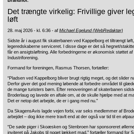
Brandhof.
Det trængte virkelig: Frivillige giver 
løft
28. maj 2026 - kl. 6:36 - af
Michael Egelund (WebRedaktør)
Sidste år i august fik skaterbanen ved Kappelborg et tiltrængt løft
legeredskaberne serviceret. I disse dage er det så hegnet/stakitt
får en ansigtsløftning. Alle forbedringerne er økonomisk støttet
Industriforening.
Formand for foreningen, Rasmus Thorsen, fortæller:
“Pladsen ved Kappelborg bliver brugt rigtig meget, og det slider na
Derfor giver det god mening løbende at forbedre området til glæd
de mange turisters børn. Efter renoveringen af skaterbanen sids
Broderlaug og lavede en aftale om, at de skulle hjælpe med at m
Det er netop det arbejde, de er i gang med nu.”
Da SkagensAvis lagde vejen forbi, var seks medlemmer af Brode
arbejdet – dog ikke mere travlt end at der også var tid til en ølpau
“De søde piger i Skoæsken og Stenbroen har sponsoreret øllerne, 
inviteret på Jakobs til noget lækkert mad,” fortæller formand for