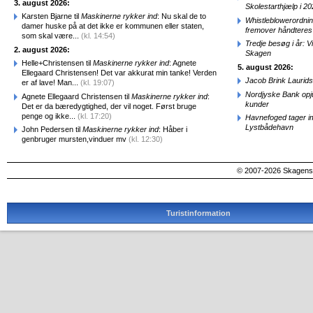
3. august 2026:
Skolestarthjælp i 2
Karsten Bjarne til
Maskinerne rykker ind
: Nu skal de to
Whistleblowerordni
damer huske på at det ikke er kommunen eller staten,
fremover håndteres
som skal være...
(kl. 14:54)
Tredje besøg i år: V
2. august 2026:
Skagen
Helle+Christensen til
Maskinerne rykker ind
: Agnete
5. august 2026:
Ellegaard Christensen! Det var akkurat min tanke! Verden
Jacob Brink Laurids
er af lave! Man...
(kl. 19:07)
Nordjyske Bank opjus
Agnete Ellegaard Christensen til
Maskinerne rykker ind
:
kunder
Det er da bæredygtighed, der vil noget. Først bruge
penge og ikke...
(kl. 17:20)
Havnefoged tager i
Lystbådehavn
John Pedersen til
Maskinerne rykker ind
: Håber i
genbruger mursten,vinduer mv
(kl. 12:30)
© 2007-2026 SkagensA
Turistinformation