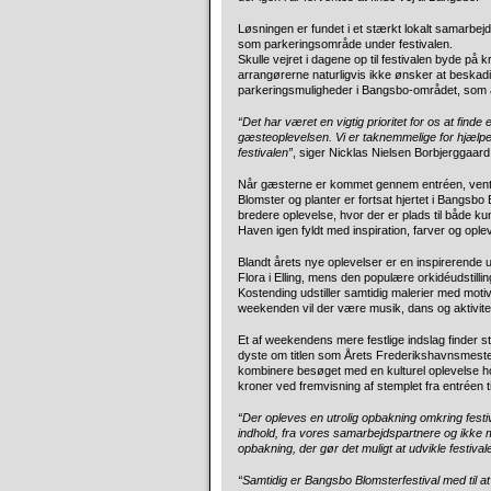
Løsningen er fundet i et stærkt lokalt samarbejd
som parkeringsområde under festivalen.
Skulle vejret i dagene op til festivalen byde på k
arrangørerne naturligvis ikke ønsker at beskadi
parkeringsmuligheder i Bangsbo-området, som al
“Det har været en vigtig prioritet for os at find
gæsteoplevelsen. Vi er taknemmelige for hjælpe
festivalen”
, siger Nicklas Nielsen Borbjerggaar
Når gæsterne er kommet gennem entréen, venter 
Blomster og planter er fortsat hjertet i Bangsbo
bredere oplevelse, hvor der er plads til både ku
Haven igen fyldt med inspiration, farver og opl
Blandt årets nye oplevelser er en inspirerende 
Flora i Elling, mens den populære orkidéudstill
Kostending udstiller samtidig malerier med mot
weekenden vil der være musik, dans og aktiviteter
Et af weekendens mere festlige indslag finder 
dyste om titlen som Årets Frederikshavnsmester
kombinere besøget med en kulturel oplevelse h
kroner ved fremvisning af stemplet fra entréen ti
“Der opleves en utrolig opbakning omkring festi
indhold, fra vores samarbejdspartnere og ikke m
opbakning, der gør det muligt at udvikle festival
“Samtidig er Bangsbo Blomsterfestival med til 