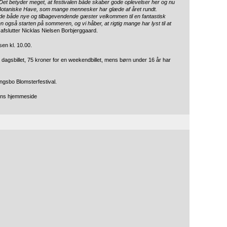
 Det betyder meget, at festivalen både skaber gode oplevelser her og nu
o Botaniske Have, som mange mennesker har glæde af året rundt.
byde både nye og tilbagevendende gæster velkommen til en fantastisk
 også starten på sommeren, og vi håber, at rigtig mange har lyst til at
afslutter Nicklas Nielsen Borbjerggaard.
en kl. 10.00.
 en dagsbillet, 75 kroner for en weekendbillet, mens børn under 16 år har
gsbo Blomsterfestival.
lens hjemmeside