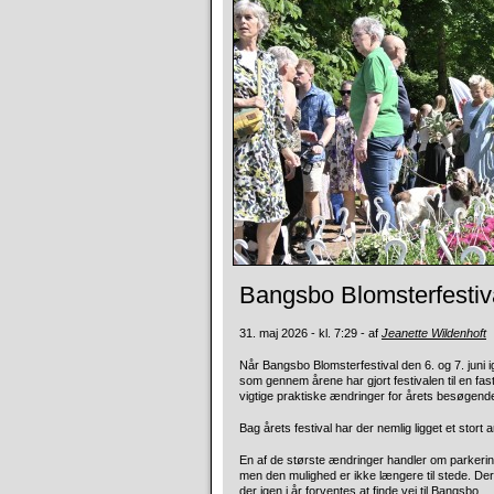
Bangsbo Blomsterfestiva
31. maj 2026 - kl. 7:29 - af
Jeanette Wildenhoft
Når Bangsbo Blomsterfestival den 6. og 7. juni
som gennem årene har gjort festivalen til en fas
vigtige praktiske ændringer for årets besøgend
Bag årets festival har der nemlig ligget et stort a
En af de største ændringer handler om parkering
men den mulighed er ikke længere til stede. De
der igen i år forventes at finde vej til Bangsbo.