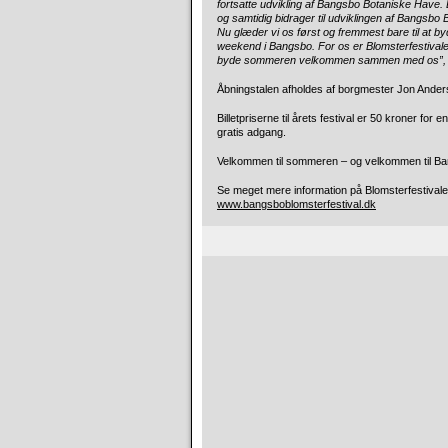
fortsatte udvikling af Bangsbo Botaniske Have.
og samtidig bidrager til udviklingen af Bangsb
Nu glæder vi os først og fremmest bare til at 
weekend i Bangsbo. For os er Blomsterfestivalen
byde sommeren velkommen sammen med os”,
Åbningstalen afholdes af borgmester Jon Anders
Billetpriserne til årets festival er 50 kroner for
gratis adgang.
Velkommen til sommeren – og velkommen til Ban
Se meget mere information på Blomsterfestiva
www.bangsboblomsterfestival.dk