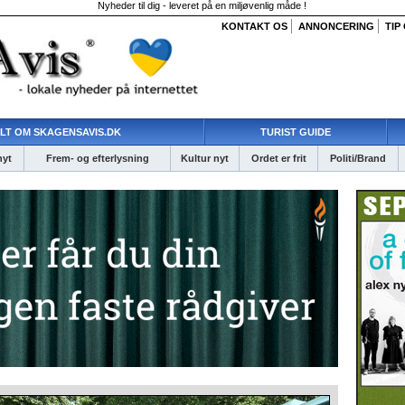
Nyheder til dig - leveret på en miljøvenlig måde !
KONTAKT OS
ANNONCERING
TIP
LT OM SKAGENSAVIS.DK
TURIST GUIDE
nyt
Frem- og efterlysning
Kultur nyt
Ordet er frit
Politi/Brand