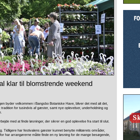
l klar til blomstrende weekend
 igen byder velkommen i Bangsbo Botaniske Have, bliver det med alt det,
t tradition for tusindvis af gæster, samt nye oplevelser, underholdning og
e.
rbejde med at finde løsninger, der sikrer en god oplevelse fra start til slut.
. Tidligere har festivalens gæster kunnet benytte militærets områder,
rfor har arrangørerne måtte finde en ny løsning for de mange besøgende,