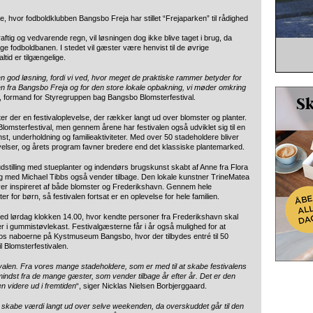
e, hvor fodboldklubben Bangsbo Freja har stillet “Frejaparken” til rådighed
raftig og vedvarende regn, vil løsningen dog ikke blive taget i brug, da
ge fodboldbanen. I stedet vil gæster være henvist til de øvrige
tid er tilgængelige.
e en god løsning, fordi vi ved, hvor meget de praktiske rammer betyder for
n fra Bangsbo Freja og for den store lokale opbakning, vi møder omkring
d, formand for Styregruppen bag Bangsbo Blomsterfestival.
der en festivaloplevelse, der rækker langt ud over blomster og planter.
 Blomsterfestival, men gennem årene har festivalen også udviklet sig til en
nst, underholdning og familieaktiviteter. Med over 50 stadeholdere bliver
evelser, og årets program favner bredere end det klassiske plantemarked.
udstilling med stueplanter og indendørs brugskunst skabt af Anne fra Flora
ing med Michael Tibbs også vender tilbage. Den lokale kunstner TrineMatea
iver inspireret af både blomster og Frederikshavn. Gennem hele
 for børn, så festivalen fortsat er en oplevelse for hele familien.
sted lørdag klokken 14.00, hvor kendte personer fra Frederikshavn skal
 i gummistøvlekast. Festivalgæsterne får i år også mulighed for at
os naboerne på Kystmuseum Bangsbo, hvor der tilbydes entré til 50
l Blomsterfestivalen.
valen. Fra vores mange stadeholdere, som er med til at skabe festivalens
indst fra de mange gæster, som vender tilbage år efter år. Det er den
en videre ud i fremtiden
“, siger Nicklas Nielsen Borbjerggaard.
at skabe værdi langt ud over selve weekenden, da overskuddet går til den