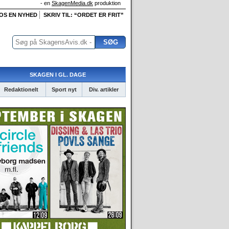
- en
SkagenMedia.dk
produktion
 OS EN NYHED
SKRIV TIL: “ORDET ER FRIT”
SKAGEN I GL. DAGE
Redaktionelt
Sport nyt
Div. artikler