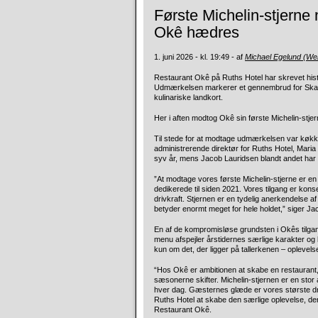
Første Michelin-stjerne
Okê hædres
1. juni 2026 - kl. 19:49 - af
Michael Egelund (W
Restaurant Okê på Ruths Hotel har skrevet histo
Udmærkelsen markerer et gennembrud for Skage
kulinariske landkort.
Her i aften modtog Okê sin første Michelin-stj
Til stede for at modtage udmærkelsen var køk
administrerende direktør for Ruths Hotel, Mari
syv år, mens Jacob Lauridsen blandt andet har 
”At modtage vores første Michelin-stjerne er en h
dedikerede til siden 2021. Vores tilgang er kons
drivkraft. Stjernen er en tydelig anerkendelse af
betyder enormt meget for hele holdet,” siger 
En af de kompromisløse grundsten i Okês tilga
menu afspejler årstidernes særlige karakter og 
kun om det, der ligger på tallerkenen – oplevelse
“Hos Okê er ambitionen at skabe en restaurant, ma
sæsonerne skifter. Michelin-stjernen er en stor
hver dag. Gæsternes glæde er vores største dri
Ruths Hotel at skabe den særlige oplevelse, de
Restaurant Okê.