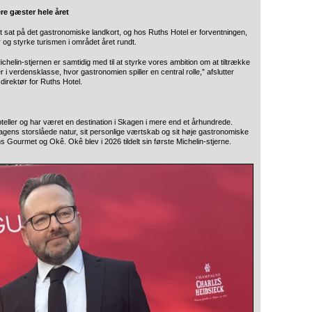
re gæster hele året
t sat på det gastronomiske landkort, og hos Ruths Hotel er forventningen,
 og styrke turismen i området året rundt.
Michelin-stjernen er samtidig med til at styrke vores ambition om at tiltrække
 i verdensklasse, hvor gastronomien spiller en central rolle,” afslutter
irektør for Ruths Hotel.
eller og har været en destination i Skagen i mere end et århundrede.
Skagens storslåede natur, sit personlige værtskab og sit høje gastronomiske
 Gourmet og Okê. Okê blev i 2026 tildelt sin første Michelin-stjerne.