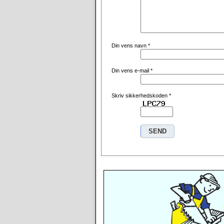
Din vens navn
*
Din vens e-mail
*
Skriv sikkerhedskoden
*