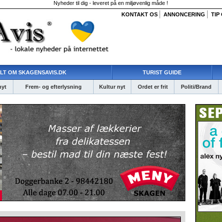
Nyheder til dig - leveret på en miljøvenlig måde !
KONTAKT OS
ANNONCERING
TIP
LT OM SKAGENSAVIS.DK
TURIST GUIDE
nyt
Frem- og efterlysning
Kultur nyt
Ordet er frit
Politi/Brand