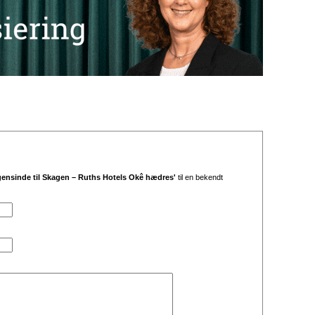
ogensinde til Skagen – Ruths Hotels Okê hædres'
til en bekendt