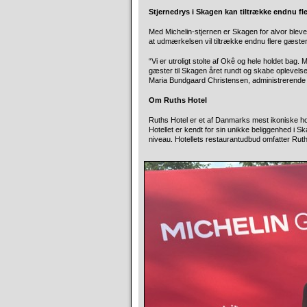
Stjernedrys i Skagen kan tiltrække endnu fle
Med Michelin-stjernen er Skagen for alvor bleve
at udmærkelsen vil tiltrække endnu flere gæster
“Vi er utroligt stolte af Okê og hele holdet bag. 
gæster til Skagen året rundt og skabe oplevelser
Maria Bundgaard Christensen, administrerende d
Om Ruths Hotel
Ruths Hotel er et af Danmarks mest ikoniske hot
Hotellet er kendt for sin unikke beliggenhed i 
niveau. Hotellets restaurantudbud omfatter Ruths