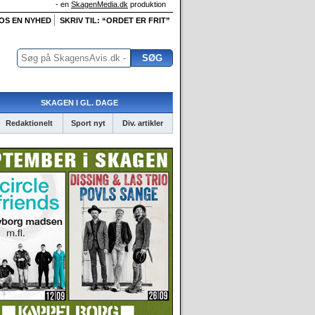
- en
SkagenMedia.dk
produktion
 OS EN NYHED
SKRIV TIL: “ORDET ER FRIT”
SKAGEN I GL. DAGE
Redaktionelt
Sport nyt
Div. artikler