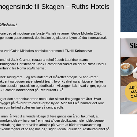
 nogensinde til Skagen – Ruths Hotels
ebRedaktør)
rie ved at modtage sin første Michelin-stjerne i Guide Michelin 2026.
n som gastronomisk destination og placerer byen på det internationale
erne ved Guide Michelins nordiske ceremoni i Tivoli i København.
kenchef Jack Cramer, restaurantchef Jacob Lauridsen samt
a Bundgaard Christensen. Jack Cramer har været en del af Ruths Hotel i
erfaring fra Noma og Alchemist.
elt særlig ære – og resultatet af et målrettet arbejde, vi har været
ekvent og bygger på et stærkt team, hvor kvalitet og ambition er fælles
 den passion, præcision og dedikation, vi lægger i alt, hvad vi gør, og det
Jack Cramer, køkkenchef på Restaurant Okê.
ng er den sæsonbaserede menu, der skifter fire gange om året. Hver
bygger på råvarer fra allerøverste hylde. Men for Okê handler det ikke
n som helhed spiller en lige så central rolle.
n får lyst til at vende tilbage til flere gange om året i takt med, at
 anerkendelse – først og fremmest af den dedikation, hele holdet lægger
vkraft, og det er et fælles arbejde på tværs af både restauranten og
r kendetegner et besøg hos os,” siger Jacob Lauridsen, restaurantchef på