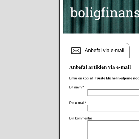
Anbefal via e-mail
Anbefal artiklen via e-mail
Email en kopi af
'Første Michelin-stjerne n
Dit navn
*
Din e-mail
*
Din kommentar