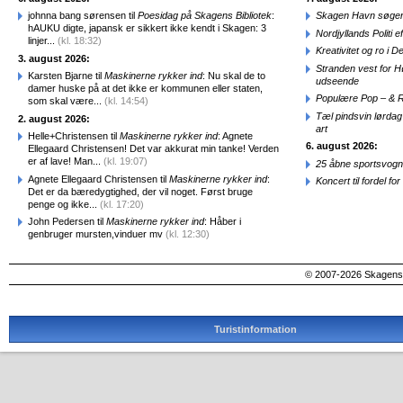
johnna bang sørensen til
Poesidag på Skagens Bibliotek
:
Skagen Havn søger
hAUKU digte, japansk er sikkert ikke kendt i Skagen: 3
Nordjyllands Politi 
linjer...
(kl. 18:32)
Kreativitet og ro i
3. august 2026:
Stranden vest for Hø
Karsten Bjarne til
Maskinerne rykker ind
: Nu skal de to
udseende
damer huske på at det ikke er kommunen eller staten,
Populære Pop – & 
som skal være...
(kl. 14:54)
Tæl pindsvin lørdag
2. august 2026:
art
Helle+Christensen til
Maskinerne rykker ind
: Agnete
6. august 2026:
Ellegaard Christensen! Det var akkurat min tanke! Verden
er af lave! Man...
(kl. 19:07)
25 åbne sportsvogn
Agnete Ellegaard Christensen til
Maskinerne rykker ind
:
Koncert til fordel f
Det er da bæredygtighed, der vil noget. Først bruge
penge og ikke...
(kl. 17:20)
John Pedersen til
Maskinerne rykker ind
: Håber i
genbruger mursten,vinduer mv
(kl. 12:30)
© 2007-2026 SkagensA
Turistinformation