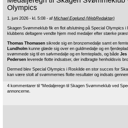
Medaljeregn til Skagen Svømmeklub 
Olympics
1. juni 2026 - kl. 5:08 - af
Michael Egelund (WebRedaktør)
Skagen Svømmeklub fik en flot afslutning på Special Olympics i R
klubbens deltagere vendte hjem med medaljer efter stærke præsta
Thomas Thomasen
sikrede sig en bronzemedalje samt en fem
Lundholm
kunne glæde sig over en guldmedalje og en fjerdepla
svømmede sig til en sølvmedalje og en femteplads, og både
Jes
Pedersen
leverede flotte indsatser, der indbragte henholdsvis br
Dermed blev Special Olympics i Roskilde en stor succes for 
kan være stolt af svømmernes flotte resultater og indsats genne
4 kommentarer til “Medaljeregn til Skagen Svømmeklub ved Spe
annoncerne.