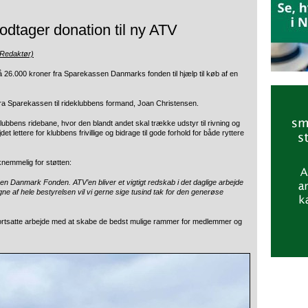
dtager donation til ny ATV
Redaktør)
å 26.000 kroner fra
Sparekassen Danmark
s fonden til hjælp til køb af en
a Sparekassen til rideklubbens formand,
Joan Christensen
.
lubbens ridebane, hvor den blandt andet skal trække udstyr til rivning og
et lettere for klubbens frivillige og bidrage til gode forhold for både ryttere
nemmelig for støtten:
sen Danmark Fonden. ATV’en bliver et vigtigt redskab i det daglige arbejde
ne af hele bestyrelsen vil vi gerne sige tusind tak for den generøse
s fortsatte arbejde med at skabe de bedst mulige rammer for medlemmer og