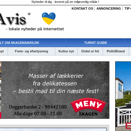
Nyheder til dig - leveret på en miljøvenlig måde !
KONTAKT OS
ANNONCERING
TIP
LT OM SKAGENSAVIS.DK
TURIST GUIDE
nyt
Frem- og efterlysning
Kultur nyt
Ordet er frit
Politi/Brand