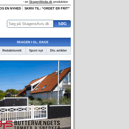
- en
SkagenMedia.dk
produktion
 OS EN NYHED
SKRIV TIL: “ORDET ER FRIT”
SKAGEN I GL. DAGE
Redaktionelt
Sport nyt
Div. artikler