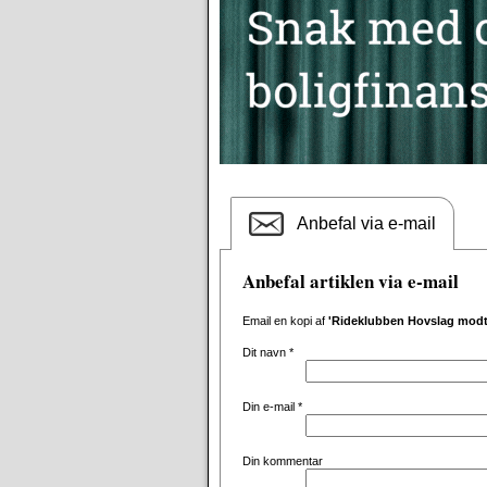
Anbefal via e-mail
Anbefal artiklen via e-mail
Email en kopi af
'Rideklubben Hovslag modta
Dit navn
*
Din e-mail
*
Din kommentar