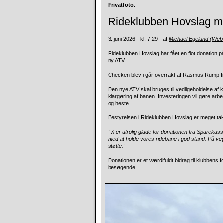
Privatfoto.
Rideklubben Hovslag mo
3. juni 2026 - kl. 7:29 - af
Michael Egelund (Web
Rideklubben Hovslag har fået en flot donation p
ny ATV.
Checken blev i går overrakt af Rasmus Rump fr
Den nye ATV skal bruges til vedligeholdelse af k
klargøring af banen. Investeringen vil gøre arbejd
og heste.
Bestyrelsen i Rideklubben Hovslag er meget tak
“Vi er utrolig glade for donationen fra Sparekas
med at holde vores ridebane i god stand. På veg
støtte.”
Donationen er et værdifuldt bidrag til klubben
besøgende.