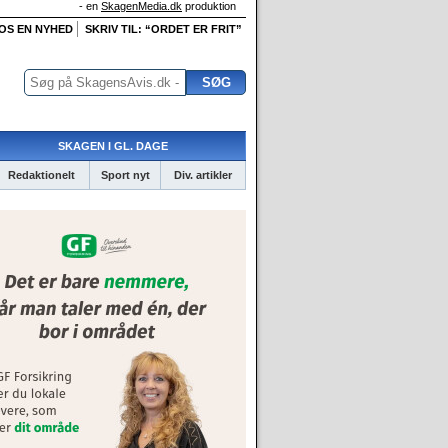
- en
SkagenMedia.dk
produktion
 OS EN NYHED
SKRIV TIL: “ORDET ER FRIT”
SKAGEN I GL. DAGE
Redaktionelt
Sport nyt
Div. artikler