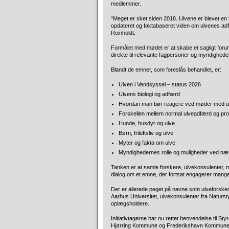
medlemmer.
“Meget er sket siden 2018. Ulvene er blevet en 
opdateret og faktabaseret viden om ulvenes adfæ
Reinholdt.
Formålet med mødet er at skabe et sagligt forum
direkte til relevante fagpersoner og myndighede
Blandt de emner, som foreslås behandlet, er:
Ulven i Vendsyssel – status 2026
Ulvens biologi og adfærd
Hvordan man bør reagere ved møder med u
Forskellen mellem normal ulveadfærd og pr
Hunde, husdyr og ulve
Børn, friluftsliv og ulve
Myter og fakta om ulve
Myndighedernes rolle og muligheder ved næ
Tanken er at samle forskere, ulvekonsulenter, m
dialog om et emne, der fortsat engagerer mang
Der er allerede peget på navne som ulveforske
Aarhus Universitet, ulvekonsulenter fra Natur
oplægsholdere.
Initiativtagerne har nu rettet henvendelse til 
Hjørring Kommune og Frederikshavn Kommune m