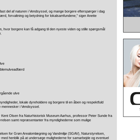
fast del af naturen i Vendsyssel, og mange borgere efterspørger i dag
rd, forvaltning og betydning for lokalsamfundene,” siger Anette
, hvor borgere kan få adgang til den nyeste viden og stille spørgsmål
r.
lve
oblemulveadfærd
rgående ulve
yndigheder, lokale dyreholdere og borgere til en åben og respektfuld
e mennesker i Vendsyssel.
r Kent Olsen fra Naturhistorisk Museum Aarhus, professor Peter Sunde fra
styrelsen samt repræsentanter fra myndighederne som mulige
Styrelsen for Grøn Arealomlægning og Vandmiljø (SGAV), Naturstyrelsen,
ed henblik på at undersøge mulighederne for samarbejde og eventuel