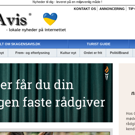
Nyheder til dig - leveret på en miljøvenlig måde !
KONTAKT OS
ANNONCERING
TIP
LT OM SKAGENSAVIS.DK
TURIST GUIDE
nyt
Frem- og efterlysning
Kultur nyt
Ordet er frit
Politi/Brand