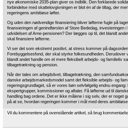
nye økonomiske 2035-plan giver os indblik. Den forklarede solida
forbindelse med skattelovgivningen er blot én af de tiltag, der men
regeringens ambitiøse løfter.
Og uden den nødvendige finansiering bliver løfterne fugle på ta
finansieringen af genindførslen af Store Bededag, investeringen i
udvidelsen af Arne-pensionen? Der lægges op til, det blandt ande
skal finansiere løfterne.
Vi ser det som ekstremt positivt, at stress kommer på dagsord
Forebyggelsesfond, der skal styrke folkesundheden. Derudover vi
blandt andet handle om et mere fleksibelt arbejds- og familieliv s
tilbagetrækning og pension.
Når der tales om arbejdslivet, tilbagetrækning, den samfundsøk
danske arbejdsmarkedsmodel samt det fleksible arbejds- og famili
regeringsgrundlaget, så er vores bøn selvfølgelig endnu engang: 
ekspertgrupper, kommissioner og aftaler. Få løfterne ud til dans
handling bag ordene. Det er ikke målene i sig selv, der er noget 
på at se, hvordan regeringen kommer i mål med deres ambitiøse l
Vil du kommentere på ovenstående artikel, så brug kommentarb