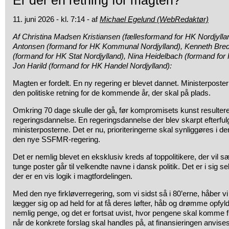
Er der en retning for magten?
11. juni 2026 - kl. 7:14 - af
Michael Egelund (WebRedaktør)
Af Christina Madsen Kristiansen (fællesformand for HK Nordjylla
Antonsen (formand for HK Kommunal Nordjylland), Kenneth B
(formand for HK Stat Nordjylland), Nina Heidelbach (formand for 
Jon Harild (formand for HK Handel Nordjylland):
Magten er fordelt. En ny regering er blevet dannet. Ministerpostern
den politiske retning for de kommende år, der skal på plads.
Omkring 70 dage skulle der gå, før kompromisets kunst resultere
regeringsdannelse. En regeringsdannelse der blev skarpt efterfulgt
ministerposterne. Det er nu, prioriteringerne skal synliggøres i den
den nye SSFMR-regering.
Det er nemlig blevet en eksklusiv kreds af toppolitikere, der vil s
tunge poster går til velkendte navne i dansk politik. Det er i sig 
der er en vis logik i magtfordelingen.
Med den nye firkløverregering, som vi sidst så i 80’erne, håber vi 
lægger sig op ad held for at få deres løfter, håb og drømme opfyld
nemlig penge, og det er fortsat uvist, hvor pengene skal komme fr
når de konkrete forslag skal handles på, at finansieringen anvis