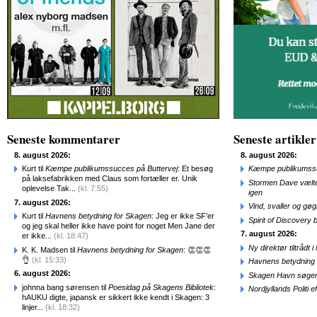
Seneste kommentarer
Seneste artikler
8. august 2026:
8. august 2026:
Kurt til
Kæmpe publikumssucces på Buttervej
: Et besøg
Kæmpe publikumssu
på laksefabrikken med Claus som fortæller er. Unik
Stormen Dave vælte
oplevelse Tak...
(kl. 7:55)
igen
7. august 2026:
Vind, svaller og gø
Kurt til
Havnens betydning for Skagen
: Jeg er ikke SF’er
Spirit of Discovery
og jeg skal heller ikke have point for noget Men Jane der
7. august 2026:
er ikke...
(kl. 18:47)
Ny direktør tiltråd
K. K. Madsen til
Havnens betydning for Skagen
: 👏👏👏
👌
(kl. 15:33)
Havnens betydning 
6. august 2026:
Skagen Havn søger
johnna bang sørensen til
Poesidag på Skagens Bibliotek
:
Nordjyllands Politi 
hAUKU digte, japansk er sikkert ikke kendt i Skagen: 3
linjer...
(kl. 18:32)