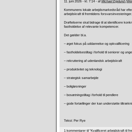
11. juni 2026 - kl. 7:14 - af
Michael Egelund (We
Kommunens lokale arbejdsmarkedsråd har efter in
arbejdskraft til fremtidens forsvarsinvesteringer.
Drøftelserne skal bidrage til at identificere ko
fastholdelse af relevante kompetencer.
Det gælder bl.a.
– øget fokus på uddannelse og opkvalificering
– fastholdelsestiltag i forhold til seniorer og unge
– rekruttering af udenlandsk arbejdskraft
– produktivitet og teknologi
– strategisk samarbejde
– boligløsninger
– bosætningstiltag i forhold til pendlere
– gode fortællinger der kan understøtte tiltrækni
Tekst: Per Rye
1 kommentarer til “Kvalificeret arbejdskraft til