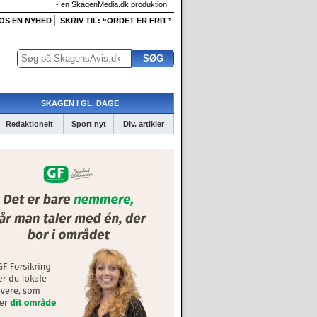
- en
SkagenMedia.dk
produktion
 OS EN NYHED
SKRIV TIL: “ORDET ER FRIT”
SKAGEN I GL. DAGE
Redaktionelt
Sport nyt
Div. artikler