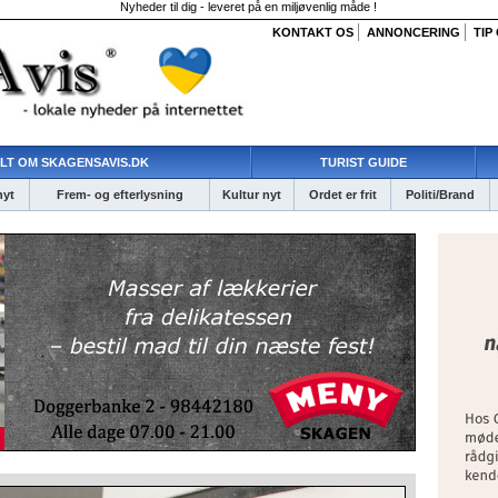
Nyheder til dig - leveret på en miljøvenlig måde !
KONTAKT OS
ANNONCERING
TIP
LT OM SKAGENSAVIS.DK
TURIST GUIDE
nyt
Frem- og efterlysning
Kultur nyt
Ordet er frit
Politi/Brand