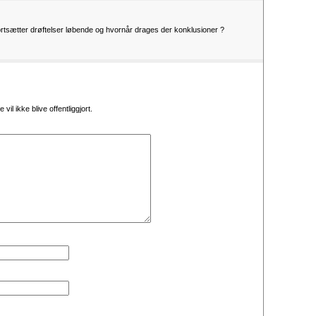
fortsætter drøftelser løbende og hvornår drages der konklusioner ?
vil ikke blive offentliggjort.