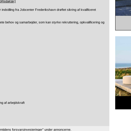
bRedaktør)
dstilling fra Jobcenter Frederikshavn drøftet sikring af kvalificeret
nkrete behov og samarbejder, som kan styrke rekruttering, opkvalificering og
ng af arbejdskraft
 fremtidens forsvarsinvesteringer” under annoncerne.