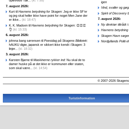
oplevelse Tak...
(kl. 7:55)
igen
7. august 2026:
Vind, svaller og gø
Kurt til
Havnens betydning for Skagen
: Jeg er ikke SF’er
Spirit of Discovery
og jeg skal heller ikke have point for noget Men Jane der
7. august 2026:
er ikke...
(kl. 18:47)
Ny direktør tiltråd
K. K. Madsen til
Havnens betydning for Skagen
: 👏👏👏
👌
(kl. 15:33)
Havnens betydning 
6. august 2026:
Skagen Havn søger
johnna bang sørensen til
Poesidag på Skagens Bibliotek
:
Nordjyllands Politi 
hAUKU digte, japansk er sikkert ikke kendt i Skagen: 3
linjer...
(kl. 18:32)
3. august 2026:
Karsten Bjarne til
Maskinerne rykker ind
: Nu skal de to
damer huske på at det ikke er kommunen eller staten,
som skal være...
(kl. 14:54)
© 2007-2026 SkagensA
Turistinformation