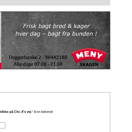
iAlex på Chr. X's vej '
til en bekendt