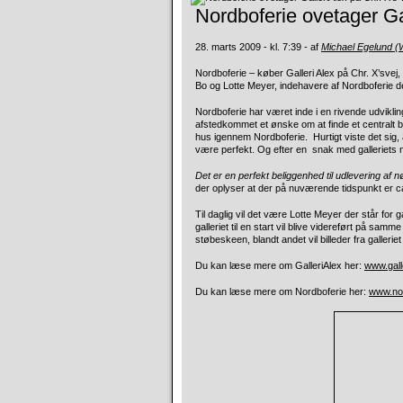
Nordboferie ovetager Gal
28. marts 2009 - kl. 7:39 - af
Michael Egelund 
Nordboferie – køber Galleri Alex på Chr. X’svej,
Bo og Lotte Meyer, indehavere af Nordboferie
de
Nordboferie har været inde i en rivende udvikling 
afstedkommet et ønske om at finde et centralt be
hus igennem Nordboferie. Hurtigt viste det sig, a
være perfekt. Og efter en snak med galleriets nu 
Det er en perfekt beliggenhed til udlevering af nøg
der oplyser at der på nuværende tidspunkt er c
Til daglig vil det være Lotte Meyer der står for 
galleriet til en start vil blive videreført på sa
støbeskeen, blandt andet vil billeder fra gallerie
Du kan læse mere om GalleriAlex her:
www.gall
Du kan læse mere om Nordboferie her:
www.nor