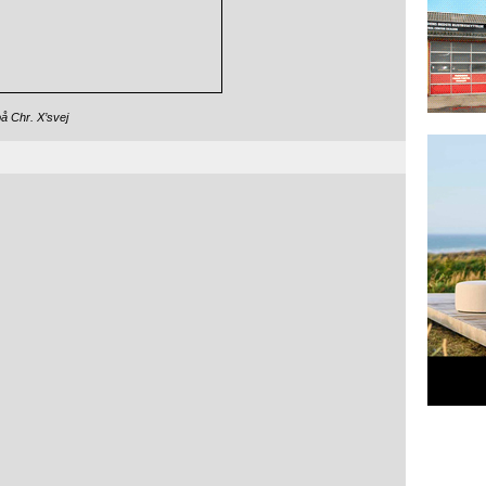
å Chr. X’svej