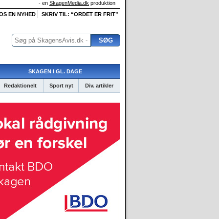
- en
SkagenMedia.dk
produktion
 OS EN NYHED
SKRIV TIL: “ORDET ER FRIT”
SKAGEN I GL. DAGE
Redaktionelt
Sport nyt
Div. artikler