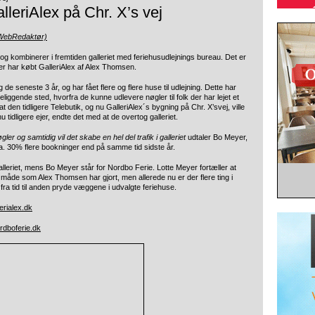
leriAlex på Chr. X’s vej
(WebRedaktør)
 og kombinerer i fremtiden galleriet med feriehusudlejnings bureau. Det er
r har købt GalleriAlex af Alex Thomsen.
de seneste 3 år, og har fået flere og flere huse til udlejning. Dette har
liggende sted, hvorfra de kunne udlevere nøgler til folk der har lejet et
t den tidligere Telebutik, og nu GalleriAlex´s bygning på Chr. X’svej, ville
tidligere ejer, endte det med at de overtog galleriet.
ler og samtidig vil det skabe en hel del trafik i galleriet
udtaler Bo Meyer,
a. 30% flere bookninger end på samme tid sidste år.
galleriet, mens Bo Meyer står for Nordbo Ferie. Lotte Meyer fortæller at
mme måde som Alex Thomsen har gjort, men allerede nu er der flere ting i
t fra tid til anden pryde væggene i udvalgte feriehuse.
erialex.dk
dboferie.dk