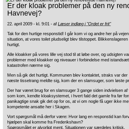
Er der kloak problemer på den ny re
Havnevej?
22. april 2009 - kl. 9:01 - af
Læser indlæg i "Ordet er frit"
Tak for den hurtige responstid! I går kom vi og andre her på veje
situation, at vores toilet pludseligt blev tilstoppet. Blikkenslageren
hurtigt.
Alle kloakker på vores lille vej stod til at løbe over, og udsigten 
problemer med kloakker og niveauer i forbindelse med istandsætt
katastrofen nærme sig.
Men så gik det hurtigt. Kommunen blev kontaktet, straks var der 
næste tissetrang meldte sig, kom der en slamsuger, som løste pro
Der har været brug for en slamsuger 3 gange siden indvielsen af 
som kom, kendte kloaksystemet, i hvert fald det gamle fra før for
panikagtige snak gik det op for os, at vi om nogle få uger ikke m
kompetente ansatte her i Skagen.
Vort spørgsmål må derfor være: Hvor lang en responstid kan for
hjælpen skal komme fra Frederikshavn?
Spørgsmålet er alvorligt ment. Situationen var særdeles kritisk.