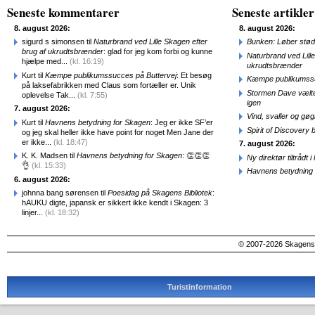
Seneste kommentarer
Seneste artikler
8. august 2026:
8. august 2026:
sigurd s simonsen til
Naturbrand ved Lille Skagen efter
Bunken: Løber stød
brug af ukrudtsbrænder
: glad for jeg kom forbi og kunne
Naturbrand ved Lill
hjælpe med...
(kl. 16:19)
ukrudtsbrænder
Kurt til
Kæmpe publikumssucces på Buttervej
: Et besøg
Kæmpe publikumssu
på laksefabrikken med Claus som fortæller er. Unik
Stormen Dave vælte
oplevelse Tak...
(kl. 7:55)
igen
7. august 2026:
Vind, svaller og gø
Kurt til
Havnens betydning for Skagen
: Jeg er ikke SF’er
Spirit of Discovery
og jeg skal heller ikke have point for noget Men Jane der
er ikke...
(kl. 18:47)
7. august 2026:
K. K. Madsen til
Havnens betydning for Skagen
: 👏👏👏
Ny direktør tiltråd
👌
(kl. 15:33)
Havnens betydning 
6. august 2026:
johnna bang sørensen til
Poesidag på Skagens Bibliotek
:
hAUKU digte, japansk er sikkert ikke kendt i Skagen: 3
linjer...
(kl. 18:32)
© 2007-2026 SkagensA
Turistinformation