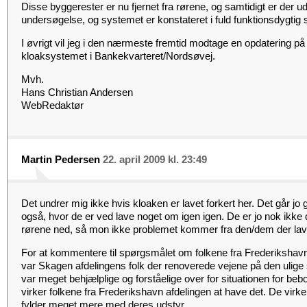
Disse byggerester er nu fjernet fra rørene, og samtidigt er der u
undersøgelse, og systemet er konstateret i fuld funktionsdygtig 
I øvrigt vil jeg i den nærmeste fremtid modtage en opdatering på
kloaksystemet i Bankekvarteret/Nordsøvej.
Mvh.
Hans Christian Andersen
WebRedaktør
Martin Pedersen
22. april 2009 kl. 23:49
Det undrer mig ikke hvis kloaken er lavet forkert her. Det går j
også, hvor de er ved lave noget om igen igen. De er jo nok ikk
rørene ned, så mon ikke problemet kommer fra den/dem der lav
For at kommentere til spørgsmålet om folkene fra Frederikshavn,
var Skagen afdelingens folk der renoverede vejene på den ulige
var meget behjælplige og forståelige over for situationen for be
virker folkene fra Frederikshavn afdelingen at have det. De virk
fylder meget mere med deres udstyr.