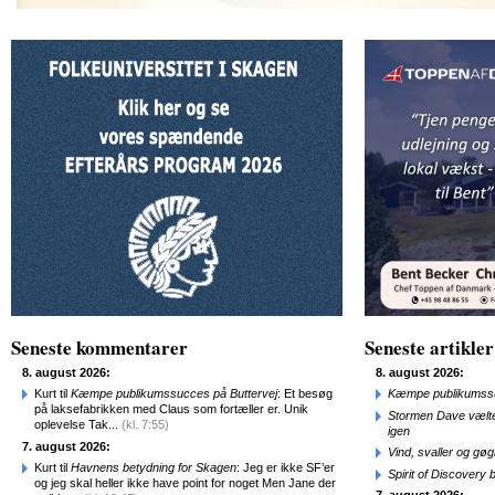
Seneste kommentarer
Seneste artikler
8. august 2026:
8. august 2026:
Kurt til
Kæmpe publikumssucces på Buttervej
: Et besøg
Kæmpe publikumssu
på laksefabrikken med Claus som fortæller er. Unik
Stormen Dave vælte
oplevelse Tak...
(kl. 7:55)
igen
7. august 2026:
Vind, svaller og gø
Kurt til
Havnens betydning for Skagen
: Jeg er ikke SF’er
Spirit of Discovery
og jeg skal heller ikke have point for noget Men Jane der