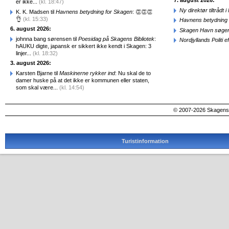
7. august 2026:
er ikke...
(kl. 18:47)
Ny direktør tiltråd
K. K. Madsen til
Havnens betydning for Skagen
: 👏👏👏
👌
(kl. 15:33)
Havnens betydning 
6. august 2026:
Skagen Havn søger
johnna bang sørensen til
Poesidag på Skagens Bibliotek
:
Nordjyllands Politi 
hAUKU digte, japansk er sikkert ikke kendt i Skagen: 3
linjer...
(kl. 18:32)
3. august 2026:
Karsten Bjarne til
Maskinerne rykker ind
: Nu skal de to
damer huske på at det ikke er kommunen eller staten,
som skal være...
(kl. 14:54)
© 2007-2026 SkagensA
Turistinformation