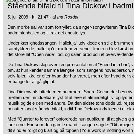
Stående bifald til Tina Dickow i badm
5. juli 2009 - kl. 21:47 - af
Ina Rosdal
Den mørke sal var som fortryllet, da singer-songwriteren Tina D
badmintonhallen og tiltrak det eneste lys.
Under kærlighedssangen “Halleluja” udviklede en stille brummen fr
samtykkende, halleluja’er mellem versene. Trancen blev først brud
det store hit “Open wide” lød, og salen brød ud i et overvældende
Da Tina Dickow slog over i en præsentation af “Friend in a bar”, 
om, at hun kender samme længsel som sangens hovedperson, m
selv føler, ikke er efter hvad der har været, men efter hvad der
er bange for at gå glip af.
Tina Dickow afsluttede med nummeret Sacre Coeur, der beskriver
mellem den umiddelbare lyst til at leve et almindeligt liv, og lysten 
musik og dele den med andre. Da den sidste tone døde ud, rejste p
minutter langt stående bifald, indtil Tina Dickow indvilgede i et e
Med “Quarter to forever” opfordrede hun publikum, til at give sig s
tankerne. For som den gamle mand i sangen sagde: “Dit arbejde 
dit sind er roligt og klart og på toppen (Your work is nothing wort