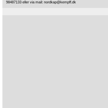
98487133 eller via mail: nordkap@kempff.dk