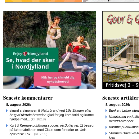
Seneste kommentarer
Seneste artikler
8. august 2026:
8. august 2026:
sigurd s simonsen til
Naturbrand ved Lille Skagen efter
Bunken: Løber stød
brug af ukrudtsbrænder
: glad for jeg kom forbi og kunne
Naturbrand ved Lill
hjælpe med...
(kl. 16:19)
ukrudtsbrænder
Kurt til
Kæmpe publikumssucces på Buttervej
: Et besøg
Kæmpe publikumssu
på laksefabrikken med Claus som fortæller er. Unik
Stormen Dave vælte
oplevelse Tak...
(kl. 7:55)
igen