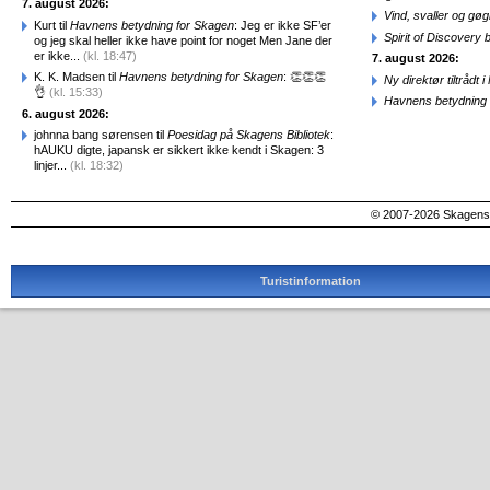
7. august 2026:
Vind, svaller og gø
Kurt til
Havnens betydning for Skagen
: Jeg er ikke SF’er
Spirit of Discovery
og jeg skal heller ikke have point for noget Men Jane der
er ikke...
(kl. 18:47)
7. august 2026:
K. K. Madsen til
Havnens betydning for Skagen
: 👏👏👏
Ny direktør tiltråd
👌
(kl. 15:33)
Havnens betydning 
6. august 2026:
johnna bang sørensen til
Poesidag på Skagens Bibliotek
:
hAUKU digte, japansk er sikkert ikke kendt i Skagen: 3
linjer...
(kl. 18:32)
© 2007-2026 SkagensA
Turistinformation