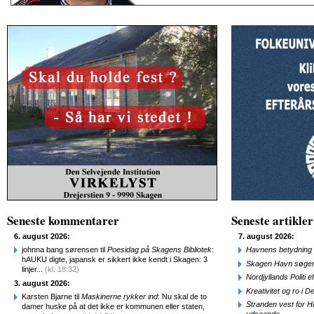
Seneste kommentarer
Seneste artikler
6. august 2026:
7. august 2026:
johnna bang sørensen til
Poesidag på Skagens Bibliotek
:
Havnens betydning 
hAUKU digte, japansk er sikkert ikke kendt i Skagen: 3
Skagen Havn søger
linjer...
(kl. 18:32)
Nordjyllands Politi 
3. august 2026:
Kreativitet og ro i
Karsten Bjarne til
Maskinerne rykker ind
: Nu skal de to
Stranden vest for Hø
damer huske på at det ikke er kommunen eller staten,