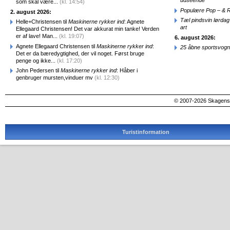
udseende
som skal være...
(kl. 14:54)
Populære Pop – & 
2. august 2026:
Tæl pindsvin lørdag
Helle+Christensen til
Maskinerne rykker ind
: Agnete
art
Ellegaard Christensen! Det var akkurat min tanke! Verden
er af lave! Man...
(kl. 19:07)
6. august 2026:
Agnete Ellegaard Christensen til
Maskinerne rykker ind
:
25 åbne sportsvogn
Det er da bæredygtighed, der vil noget. Først bruge
penge og ikke...
(kl. 17:20)
John Pedersen til
Maskinerne rykker ind
: Håber i
genbruger mursten,vinduer mv
(kl. 12:30)
© 2007-2026 SkagensA
Turistinformation