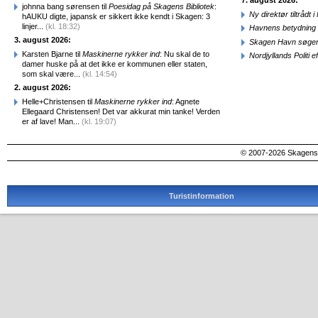
7. august 2026:
johnna bang sørensen til
Poesidag på Skagens Bibliotek
:
Ny direktør tiltråd
hAUKU digte, japansk er sikkert ikke kendt i Skagen: 3
linjer...
(kl. 18:32)
Havnens betydning 
3. august 2026:
Skagen Havn søger
Karsten Bjarne til
Maskinerne rykker ind
: Nu skal de to
Nordjyllands Politi 
damer huske på at det ikke er kommunen eller staten,
som skal være...
(kl. 14:54)
2. august 2026:
Helle+Christensen til
Maskinerne rykker ind
: Agnete
Ellegaard Christensen! Det var akkurat min tanke! Verden
er af lave! Man...
(kl. 19:07)
© 2007-2026 SkagensA
Turistinformation