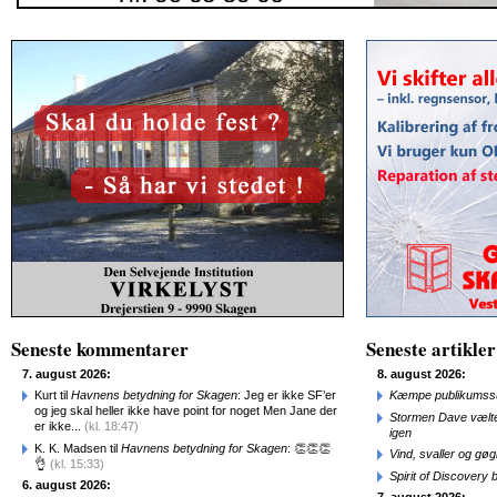
Seneste kommentarer
Seneste artikler
7. august 2026:
8. august 2026:
Kurt til
Havnens betydning for Skagen
: Jeg er ikke SF’er
Kæmpe publikumssu
og jeg skal heller ikke have point for noget Men Jane der
Stormen Dave vælte
er ikke...
(kl. 18:47)
igen
K. K. Madsen til
Havnens betydning for Skagen
: 👏👏👏
Vind, svaller og gø
👌
(kl. 15:33)
Spirit of Discovery
6. august 2026: