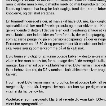
men jo ældre man bliver, jo mindre mælk og mælkeprodukter (og 
fleste, og kroppen har brug for kalk dagligt, fordi der sker en løben
knoglerne, og det skal erstattes.
En tommelfingerregel siger, at man skal have 800 mg. kalk dagligt
spise/drikke ½ liter mælk/mælkeprodukt og et par skiver ost. Ka
genkendende til dette vil det være en god investering at tage et kal
en kalktablet, der indeholder en form for kalk, der er let optagelig
som at sætte penge ind på en pensionsopsparing, så der er noget a
Personer over ca. 45-50 år og personer, der får medicin der ind
skal være særlig opmærksomme på at få kalk nok.
D3-vitamin er vigtigt for at kunne optage kalken – desto ældre m
vitamin har man behov for, for at optage den fulde mængde kalk.
mangel, bør man ud over kalktabletter med D3-vitamin i, tage yder
få sit behov dækket, da D3-vitaminet i kalktabletterne bliver brugt
kalken.
Hvor meget D3-vitamin man har brug for, for at optage kalk, afhæ
meget sollys man får. Lægen eller apoteket kan hjælpe dig med 
vitamin du har behov for.
Apoteket er som sædvanlig klar til at vejlede dig –om kalk, D3-vi
ellers har spørgsmål om.