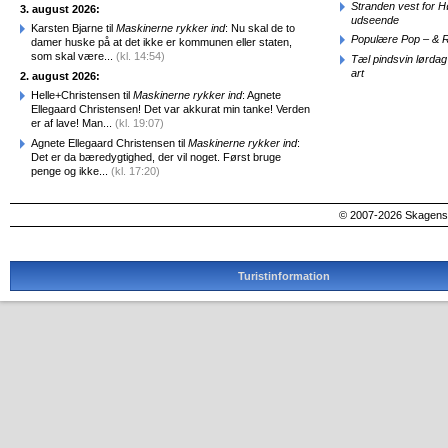
Stranden vest for Hø
3. august 2026:
udseende
Karsten Bjarne til
Maskinerne rykker ind
: Nu skal de to
Populære Pop – & 
damer huske på at det ikke er kommunen eller staten,
som skal være...
(kl. 14:54)
Tæl pindsvin lørdag
art
2. august 2026:
Helle+Christensen til
Maskinerne rykker ind
: Agnete
Ellegaard Christensen! Det var akkurat min tanke! Verden
er af lave! Man...
(kl. 19:07)
Agnete Ellegaard Christensen til
Maskinerne rykker ind
:
Det er da bæredygtighed, der vil noget. Først bruge
penge og ikke...
(kl. 17:20)
© 2007-2026 SkagensA
Turistinformation