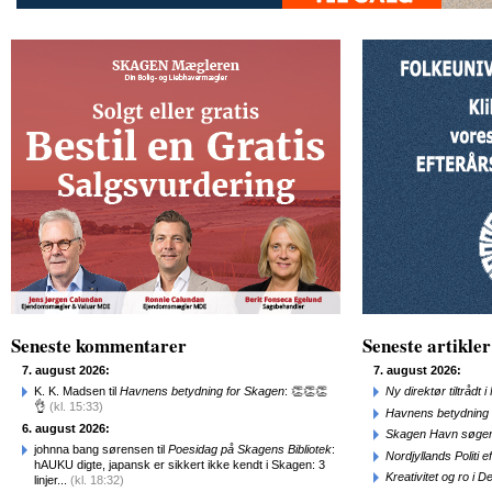
Seneste kommentarer
Seneste artikler
7. august 2026:
7. august 2026:
K. K. Madsen til
Havnens betydning for Skagen
: 👏👏👏
Ny direktør tiltråd
👌
(kl. 15:33)
Havnens betydning 
6. august 2026:
Skagen Havn søger
johnna bang sørensen til
Poesidag på Skagens Bibliotek
:
Nordjyllands Politi 
hAUKU digte, japansk er sikkert ikke kendt i Skagen: 3
Kreativitet og ro i
linjer...
(kl. 18:32)