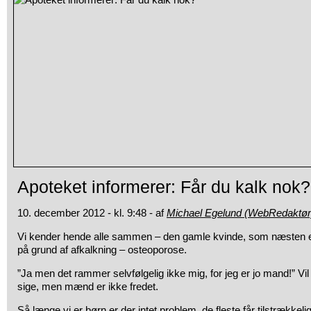
Apoteket informerer: Får du kalk nok?
10. december 2012 - kl. 9:48 - af
Michael Egelund (WebRedaktør
Vi kender hende alle sammen – den gamle kvinde, som næsten
på grund af afkalkning – osteoporose.
”Ja men det rammer selvfølgelig ikke mig, for jeg er jo mand!” V
sige, men mænd er ikke fredet.
Så længe vi er børn er der intet problem, de fleste får tilstrækkel